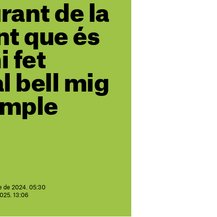
rant de la
nt que és
 fet
al bell mig
ample
e de 2024. 05:30
2025. 13:06