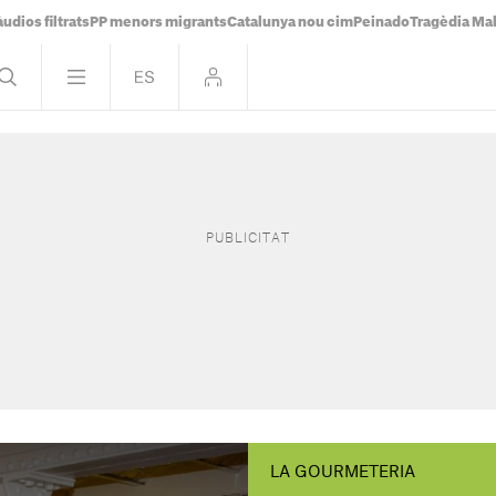
udios filtrats
PP menors migrants
Catalunya nou cim
Peinado
Tragèdia Ma
LA GOURMETERIA