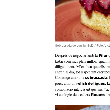
Sobrassada de bou. by Solà / Foto: Víct
Després de negociar amb la
q
Pilar
tastar com més plats millor, quan h
diligentment. M’explica que ells ten
entren al dia, tot respectant escrupo
Començo amb una
,
sobrassada
porc, amb un
relish de figues. L
combinació interessant que mai t'a
vi ecològic dels cellers
, f
Ruuuts