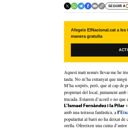
SEGUIR A
Afegeix ElNacional.cat a les
manera gratuïta
ACT
Aquest matí només llevar-me he tru
taula. No m’ha estranyat que ningú 
M’ha sorprès, però, que al cap de 
propietari del local, juntament amb 
trucada. Estarem d’acord o no que é
v
L’Ismael Fernàndez i la Pilar
amb una terrassa fantàstica, a
l’
Eix
popularitat al barri no ha deixat de c
orella. Ofereixen una cuina d’autor e