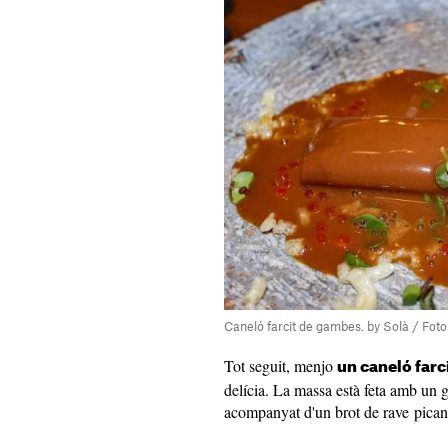
Caneló farcit de gambes. by Solà / Foto:
Tot seguit, menjo
un caneló far
delícia. La massa està feta amb un 
acompanyat d'un brot de rave pican