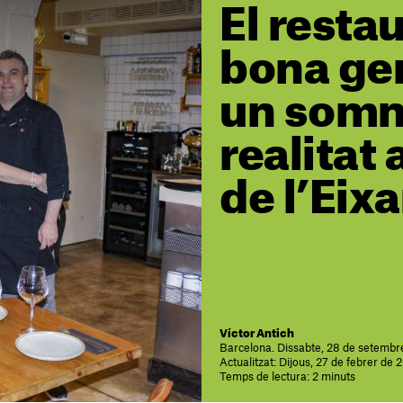
El restau
bona ge
un somni
realitat 
de l’Eix
Víctor Antich
Barcelona. Dissabte, 28 de setembr
Actualitzat: Dijous, 27 de febrer de 
Temps de lectura: 2 minuts