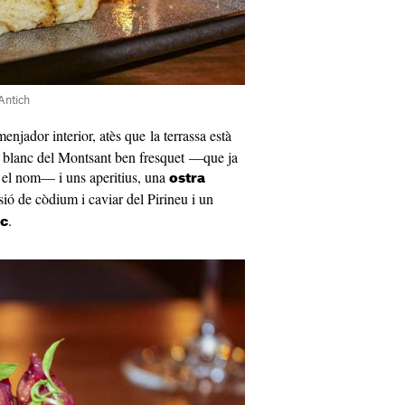
 Antich
menjador interior, atès que la terrassa està
 blanc del Montsant ben fresquet —que ja
 el nom— i uns aperitius, una
ostra
ó de còdium i caviar del Pirineu i un
.
ic