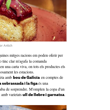
or Antich
uines mitges racions em poden oferir per
o tinc clar m'agafa la comanda
en una carta viva, on tots els productes els
losament les estacions.
 feta amb
en comptes de
bou de Galícia
és una
a sobrassada i la figa
caba de sorprendre. M'omplen la copa d'un
et amb varietats
.
ull de llebre i garnatxa