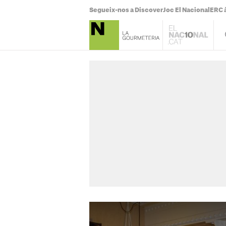
Segueix-nos a Discover
Joc El Nacional
ERC à