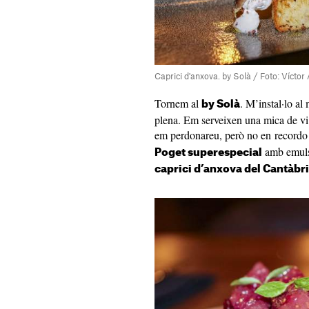
Caprici d'anxova. by Solà / Foto: Víctor
Tornem al
. M’instal·lo al 
by Solà
plena. Em serveixen una mica de vi
em perdonareu, però no en recordo
amb emulsi
Poget superespecial
caprici d’anxova del Cantàbr