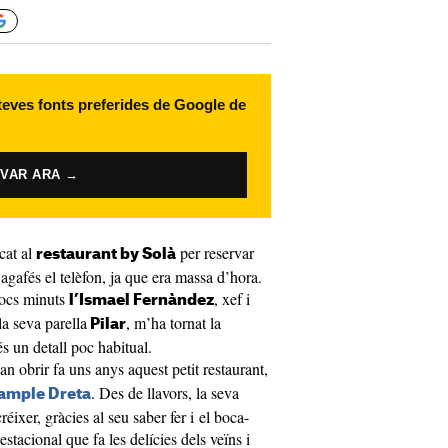
 teves fonts preferides de Google de
IVAR ARA →
cat al
per reservar
restaurant by Solà
agafés el telèfon, ja que era massa d’hora.
pocs minuts
, xef i
l’Ismael Fernàndez
la seva parella
, m’ha tornat la
Pilar
s un detall poc habitual.
an obrir fa uns anys aquest petit restaurant,
. Des de llavors, la seva
ample Dreta
réixer, gràcies al seu saber fer i el boca-
stacional que fa les delícies dels veïns i