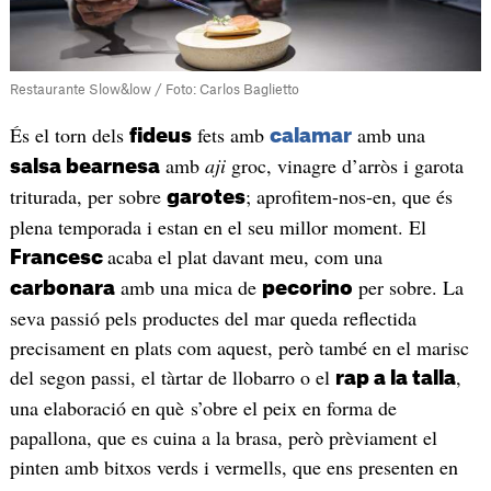
Restaurante Slow&low / Foto: Carlos Baglietto
És el torn dels
fets amb
amb una
f
ide
us
calamar
amb
aji
groc, vinagre d’arròs i garota
salsa bearnesa
triturada, per sobre
; aprofitem-nos-en, que és
garotes
plena temporada i estan en el seu millor moment. El
acaba el plat davant meu, com una
Francesc
amb una mica de
per sobre. La
carbonara
pecorino
seva passió pels productes del mar queda reflectida
precisament en plats com aquest, però també en el marisc
del segon passi, el tàrtar de llobarro o el
,
rap a la talla
una elaboració en què s’obre el peix en forma de
papallona, que es cuina a la brasa, però prèviament el
pinten amb bitxos verds i vermells, que ens presenten en