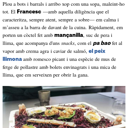
Plou a bots i barrals i arribo xop com una sopa, maleint-ho
tot. El
—amb aquella diligència que el
Francesc
caracteritza, sempre atent, sempre a sobre— em calma i
m’asseu a la barra de davant de la cuina. Ràpidament, em
porten un còctel fet amb
, suc de pera i
mançanilla
llima, que acompanya d'uns
snacks
, com el
fet al
pa bao
vapor amb crema agra i caviar de salmó,
el peix
amb romesco picant i una espècie de mus de
llimona
fetge de pollastre amb bolets envinagrats i una mica de
llima, que em serveixen per obrir la gana.