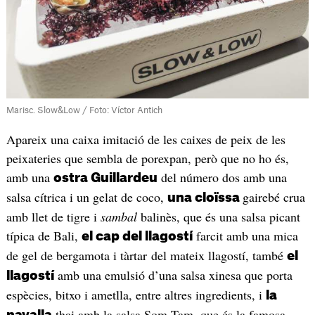
Marisc. Slow&Low / Foto: Víctor Antich
Apareix una caixa imitació de les caixes de peix de les
peixateries que sembla de porexpan, però que no ho és,
amb una
del número dos amb una
ostra Guillardeu
salsa cítrica i un gelat de coco,
gairebé crua
una cloïssa
amb llet de tigre i
sambal
balinès, que és una salsa picant
típica de Bali,
farcit amb una mica
el cap del llagostí
de gel de bergamota i tàrtar del mateix llagostí, també
el
amb una emulsió d’una salsa xinesa que porta
llagostí
espècies, bitxo i ametlla, entre altres ingredients, i
la
thai amb la salsa Som Tam, que és la famosa