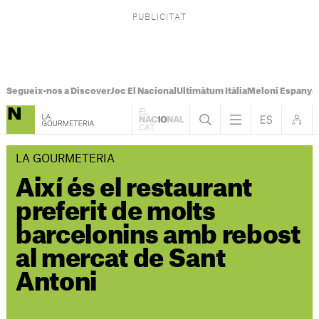
Segueix-nos a Discover
Joc El Nacional
Ultimàtum Itàlia
Meloni Espanya
LA GOURMETERIA
Així és el restaurant
preferit de molts
barcelonins amb rebost
al mercat de Sant
Antoni