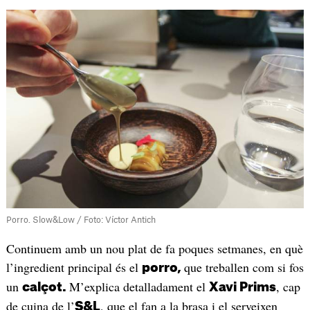
Porro. Slow&Low / Foto: Víctor Antich
Continuem amb un nou plat de fa poques setmanes, en què
l’ingredient principal és el
que treballen com si fos
porro,
un
M’explica detalladament el
, cap
calçot.
Xavi Prims
de cuina de l’
, que el fan a la brasa i el serveixen
S&L