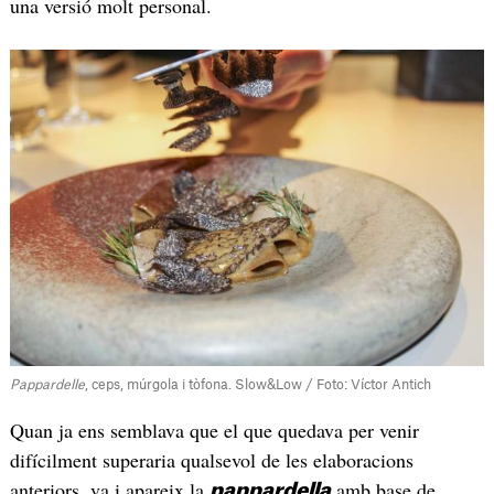
una versió molt personal.
Pappardelle
, ceps, múrgola i tòfona. Slow&Low / Foto: Víctor Antich
Quan ja ens semblava que el que quedava per venir
difícilment superaria qualsevol de les elaboracions
anteriors, va i apareix la
amb base de
pappardella