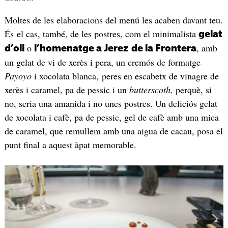
Moltes de les elaboracions del menú les acaben davant teu.
És el cas, també, de les postres, com el minimalista
gelat
o
, amb
d’oli
l’homenatge a Jerez
de la Frontera
un gelat de vi de xerès i pera, un cremós de formatge
Payoyo
i xocolata blanca, peres en escabetx de vinagre de
xerès i caramel, pa de pessic i un
butterscoth,
perquè, si
no, seria una amanida i no unes postres. Un deliciós gelat
de xocolata i cafè, pa de pessic, gel de cafè amb una mica
de caramel, que remullem amb una aigua de cacau, posa el
punt final a aquest àpat memorable.