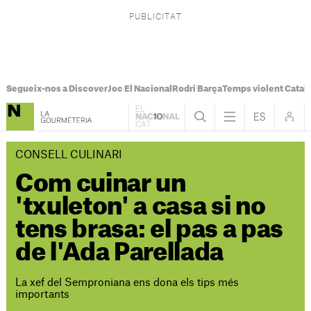
Segueix-nos a Discover
Joc El Nacional
Rodri Barça
Temps violent Catal
CONSELL CULINARI
Com cuinar un
'txuleton' a casa si no
tens brasa: el pas a pas
de l'Ada Parellada
La xef del Semproniana ens dona els tips més
importants