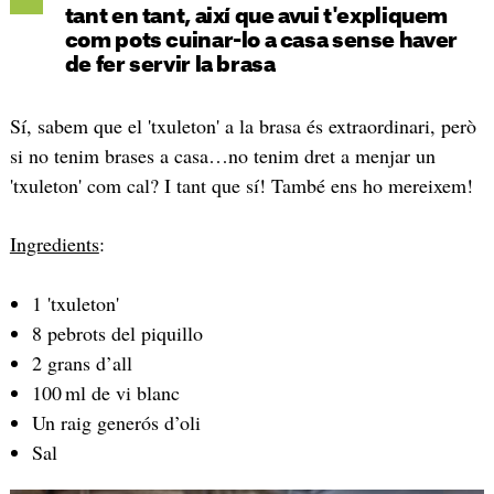
tant en tant, així que avui t'expliquem
com pots cuinar-lo a casa sense haver
de fer servir la brasa
Sí, sabem que el 'txuleton' a la brasa és extraordinari, però
si no tenim brases a casa…no tenim dret a menjar un
'txuleton' com cal? I tant que sí! També ens ho mereixem!
Ingredients
:
1 'txuleton'
8 pebrots del piquillo
2 grans d’all
100 ml de vi blanc
Un raig generós d’oli
Sal