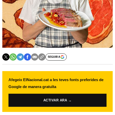
SEGUIR A
Afegeix ElNacional.cat a les teves fonts preferides de
Google de manera gratuïta
ACTIVAR ARA →