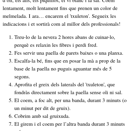
d’oli, els alls, els piquillos, el vi blanc i la sal. Coem
lentament, molt lentament fins que prenen un color de
melmelada. I ara… encarem el 'txuleton'. Segueix les
indicacions i et sortirà com al millor dels professionals!
Treu-lo de la nevera 2 hores abans de cuinar-lo,
perquè es relaxin les fibres i perdi fred.
Fes servir una paella de parets baixes o una planxa.
Escalfa-la bé, fins que en posar la mà a prop de la
base de la paella no puguis aguantar més de 5
segons.
Aprofita el greix dels laterals del 'txuleton', que
fondràs directament sobre la paella sense oli ni sal.
El coem, a foc alt, per una banda, durant 3 minuts (o
un minut per dit de gruix).
Cobrim amb sal gruixuda.
El girem i el coem per l’altra banda durant 3 minuts