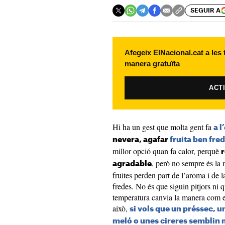
SEGUIR A
Afegeix ElNacional.cat a les
manera gratuïta
ACT
Hi ha un gest que molta gent fa
a l
nevera, agafar
fruita ben fre
millor opció quan fa calor, perquè
r
, però no sempre és la 
agradable
fruites perden part de l’aroma i d
fredes. No és que siguin pitjors ni q
temperatura canvia la manera com el 
això,
si vols que un préssec, 
meló o unes cireres semblin 