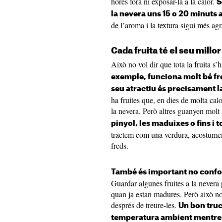
hores fora ni exposar-la a la calor.
S
la nevera uns 15 o 20 minuts
de l’aroma i la textura sigui més ag
Cada fruita té el seu mill
Això no vol dir que tota la fruita s
exemple, funciona molt bé fr
seu atractiu és precisament l
ha fruites que, en dies de molta cal
la nevera. Però altres guanyen molt 
pinyol, les maduixes o fins i 
tractem com una verdura, acostumen
freds.
També és important no conf
Guardar algunes fruites a la nevera p
quan ja estan madures. Però això n
després de treure-les.
Un bon truc
temperatura ambient mentre e