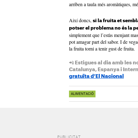
arriben a taula més aromàtiques, mé
Així doncs,
si la fruita et sem
potser el problema no és la p
simplement que l’estàs menjant mas
pot amagar part del sabor. I de vega
la fruita torni a tenir gust de fruita.
📲 Estigues al dia amb les n
Catalunya, Espanya i Inter
gratuïta d’El Nacional
ALIMENTACIÓ