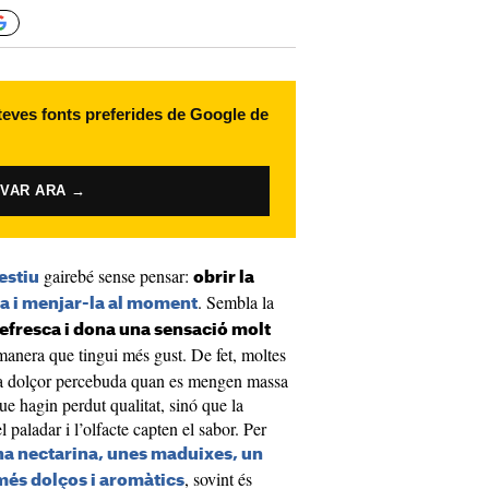
 teves fonts preferides de Google de
IVAR ARA →
gairebé sense pensar:
’estiu
obrir la
. Sembla la
da i menjar-la al moment
efresca i dona una sensació molt
manera que tingui més gust. De fet, moltes
e la dolçor percebuda quan es mengen massa
ue hagin perdut qualitat, sinó que la
paladar i l’olfacte capten el sabor. Per
una nectarina, unes maduixes, un
, sovint és
més dolços i aromàtics