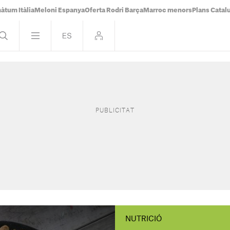
àtum Itàlia
Meloni Espanya
Oferta Rodri Barça
Marroc menors
Plans Catal
NUTRICIÓ