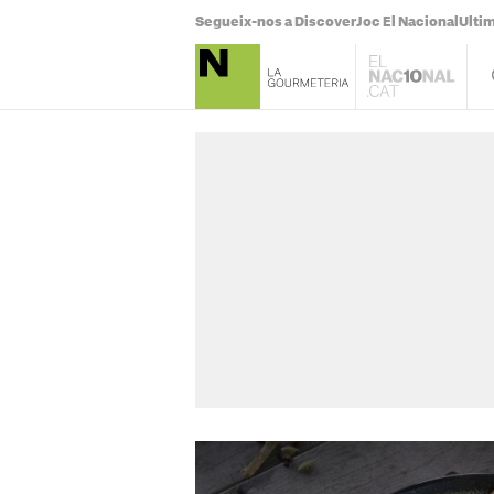
Segueix-nos a Discover
Joc El Nacional
Ultim