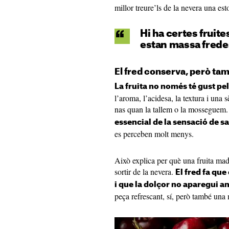
millor treure’ls de la nevera una es
Hi ha certes fruit
estan massa frede
El fred conserva, però ta
La fruita no només té gust pe
l’aroma, l’acidesa, la textura i una 
nas quan la tallem o la mosseguem
essencial de la sensació de s
es perceben molt menys.
Això explica per què una fruita ma
sortir de la nevera.
El fred fa qu
i que la dolçor no aparegui a
peça refrescant, sí, però també una