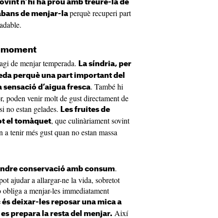
ovint n’hi ha prou amb treure-la de
perquè recuperi part
 abans de menjar-la
radable.
or moment
’hagi de menjar temperada.
La síndria, per
eda perquè una part important del
. També hi
a sensació d’aigua fresca
or, poden venir molt de gust directament de
si no estan gelades.
Les fruites de
, que culinàriament sovint
tot el tomàquet
 a tenir més gust quan no estan massa
.
ondre conservació amb consum
ot ajudar a allargar-ne la vida, sobretot
o obliga a menjar-les immediatament
 és deixar-les reposar una mica a
Així
s prepara la resta del menjar.