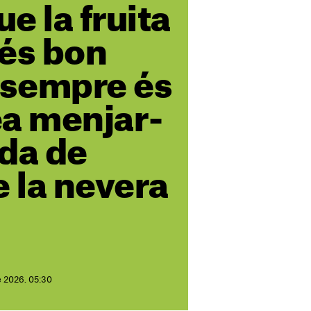
ue la fruita
més bon
 sempre és
ea menjar-
da de
e la nevera
e 2026. 05:30