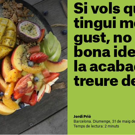
Si vols q
tingui 
gust, no
bona id
la acaba
treure d
Jordi Prió
Barcelona. Diumenge, 31 de maig d
Temps de lectura: 2 minuts