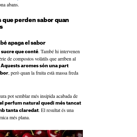
tona abans.
es que perden sabor quan
s
mbé apaga el sabor
. També hi intervenen
l sucre que conté
sèrie de compostos volàtils que arriben al
.
Aquests aromes són una part
, però quan la fruita està massa freda
abor
dura pot semblar més insípida acabada de
e el perfum natural quedi més tancat
. El resultat és una
mb tanta claredat
 mica més plana.