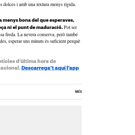
s dolces i amb una textura menys rígida.
bla menys bona del que esperaves,
Pot ser
eça ni el punt de maduració.
sa freda. La nevera conserva, però també
des, esperar uns minuts és suficient perquè
otícies d’última hora de
nacional.
Descarrega’t aquí l’app
MÉS