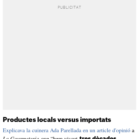
Productes locals versus importats
Explicava la cuinera Ada Parellada en un article d'opinió
a
La Gourmeteria
que “hem viscut
tres dècades