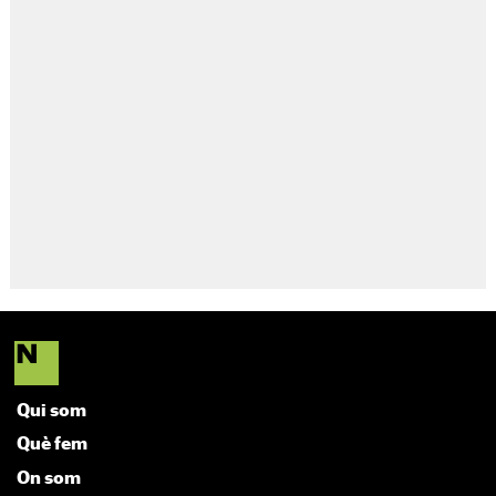
Qui som
Què fem
On som