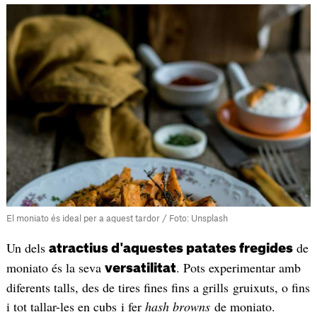
El moniato és ideal per a aquest tardor / Foto: Unsplash
Un dels
de
atractius d'aquestes patates fregides
moniato és la seva
. Pots experimentar amb
versatilitat
diferents talls, des de tires fines fins a grills gruixuts, o fins
i tot tallar-les en cubs i fer
hash browns
de moniato.