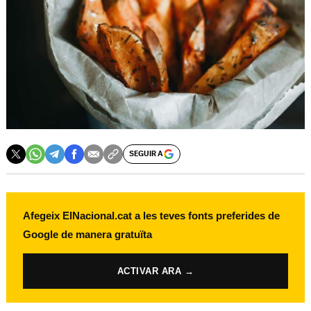
SEGUIR A
Afegeix ElNacional.cat a les teves fonts preferides de
Google de manera gratuïta
ACTIVAR ARA →