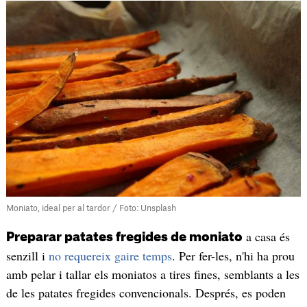
Moniato, ideal per al tardor / Foto: Unsplash
a casa és
Preparar patates fregides de moniato
senzill i
no requereix gaire temps
. Per fer-les, n'hi ha prou
amb pelar i tallar els moniatos a tires fines, semblants a les
de les patates fregides convencionals. Després, es poden