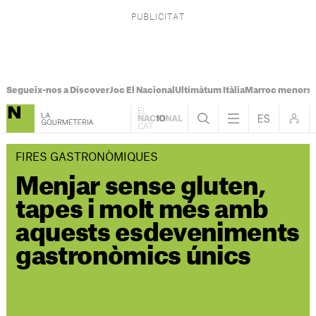
Segueix-nos a Discover
Joc El Nacional
Ultimàtum Itàlia
Marroc menors
FIRES GASTRONÒMIQUES
Menjar sense gluten,
tapes i molt més amb
aquests esdeveniments
gastronòmics únics