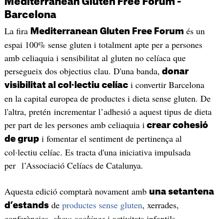
Mediterranean Gluten Free Forum -
Barcelona
La fira
és un
Mediterranean Gluten Free Forum
espai 100% sense gluten i totalment apte per a persones
amb celiaquia i sensibilitat al gluten no celíaca que
persegueix dos objectius clau. D'una banda,
donar
i convertir Barcelona
visibilitat al col·lectiu celíac
en la capital europea de productes i dieta sense gluten. De
l'altra, pretén incrementar l’adhesió a aquest tipus de dieta
per part de les persones amb celiaquia i
crear cohesió
i fomentar el sentiment de pertinença al
de grup
col·lectiu celíac. Es tracta d'una iniciativa impulsada
per l’Associació Celíacs de Catalunya.
Aquesta edició comptarà novament amb
una setantena
de
productes sense gluten
, xerrades,
d’estands
conferències,
show cookings
i activitats infantils