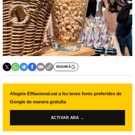
SEGUIR A
Afegeix ElNacional.cat a les teves fonts preferides de
Google de manera gratuïta
ACTIVAR ARA →