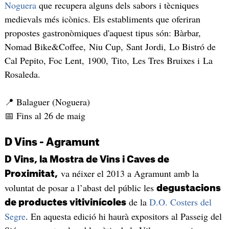
Noguera
que recupera alguns dels sabors i tècniques
medievals més icònics. Els establiments que oferiran
propostes gastronòmiques d'aquest tipus són: Bàrbar,
Nomad Bike&Coffee, Niu Cup, Sant Jordi, Lo Bistró de
Cal Pepito, Foc Lent, 1900, Tito, Les Tres Bruixes i La
Rosaleda.
📍 Balaguer (Noguera)
📅 Fins al 26 de maig
D Vins - Agramunt
D Vins, la Mostra de Vins i Caves de
va néixer el 2013 a Agramunt amb la
Proximitat,
voluntat de posar a l’abast del públic les
degustacions
de la
D.O. Costers del
de productes vitivinícoles
Segre
. En aquesta edició hi haurà expositors al Passeig del