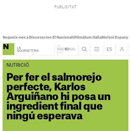
Segueix-nos a Discover
Joc El Nacional
Ultimàtum Itàlia
Meloni Espanya
NUTRICIÓ
Per fer el salmorejo
perfecte, Karlos
Arguiñano hi posa un
ingredient final que
ningú esperava