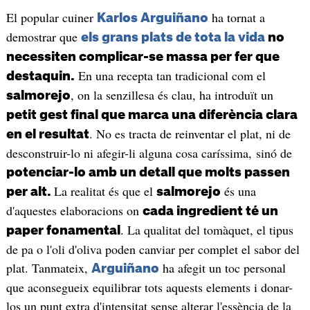
El popular cuiner
ha tornat a
Karlos Arguiñano
demostrar que
els grans plats de tota la vida
no
necessiten complicar-se massa per fer que
En una recepta tan tradicional com el
destaquin.
, on la senzillesa és clau, ha introduït un
salmorejo
petit gest final que marca una diferència clara
. No es tracta de reinventar el plat, ni de
en el resultat
desconstruir-lo ni afegir-li alguna cosa caríssima, sinó de
potenciar-lo amb un detall que molts passen
La realitat és que el
és una
per alt.
salmorejo
d'aquestes elaboracions on
cada ingredient té un
. La qualitat del tomàquet, el tipus
paper fonamental
de pa o l'oli d'oliva poden canviar per complet el sabor del
plat. Tanmateix,
ha afegit un toc personal
Arguiñano
que aconsegueix equilibrar tots aquests elements i donar-
los un punt extra d'intensitat sense alterar l'essència de la