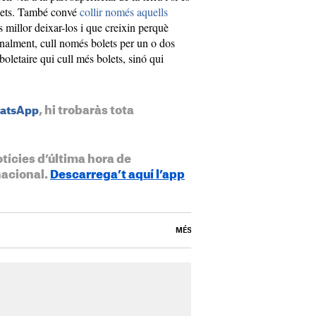
olets. També convé
collir només aquells
és millor deixar-los i que creixin perquè
inalment, cull només bolets per un o dos
oletaire qui cull més bolets, sinó qui
, hi trobaràs tota
hatsApp
otícies d’última hora de
nacional.
Descarrega’t aquí l’app
MÉS