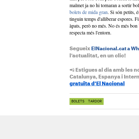
malmet ja no hi tornaran a sortir b
bolets de mida gran
. Si són petits, 
tinguin temps d'alliberar espores. F
àpats, però no més. No és més bon b
respecta més l'entorn.
Segueix
ElNacional.cat a W
l'actualitat, en un clic!
📲 Estigues al dia amb les n
Catalunya, Espanya i Inter
gratuïta d’El Nacional
BOLETS
TARDOR