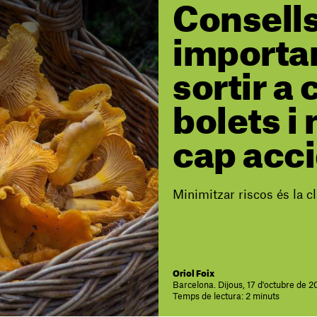
Consell
importa
sortir a c
bolets i 
cap acc
Minimitzar riscos és la c
Oriol Foix
Barcelona. Dijous, 17 d'octubre de 
Temps de lectura: 2 minuts