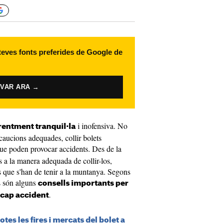
 teves fonts preferides de Google de
IVAR ARA →
i inofensiva. No
rentment tranquil·la
ecaucions adequades, collir bolets
ue poden provocar accidents. Des de la
ns a la manera adequada de collir-los,
s que s'han de tenir a la muntanya. Segons
s són alguns
consells importants per
.
r cap accident
tes les fires i mercats del bolet a