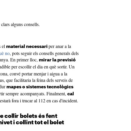
 clars alguns consells.
s el
per anar a la
material necessari
què no
, pots seguir els consells generals dels
unya. En primer lloc,
mirar la previsió
dible per escollir el dia en què sortir. Un
zona, convé portar menjar i aigua a la
s, que facilitaria la feina dels serveis de
 dur
mapes o sistemes tecnològics
ortir sempre acompanyats. Finalment,
cal
'estarà fora i trucar al 112 en cas d'incident.
 collir bolets és fent
vet i collint tot el bolet