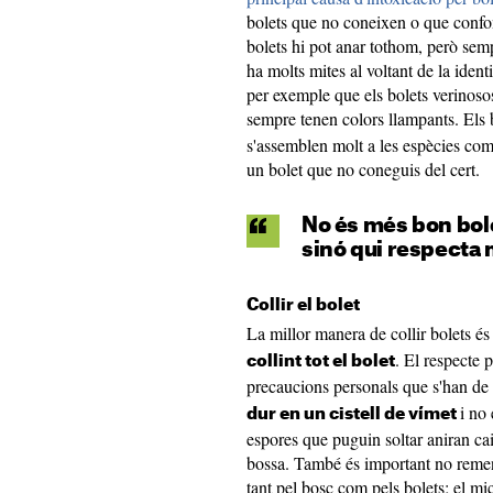
bolets que no coneixen o que confo
bolets hi pot anar tothom, però se
ha molts mites al voltant de la iden
per exemple que els bolets verinoso
sempre tenen colors llampants. Els 
s'assemblen molt a les espècies com
un bolet que no coneguis del cert.
No és més bon bole
sinó qui respecta 
Collir el bolet
La millor manera de collir bolets é
. El respecte 
collint tot el bolet
precaucions personals que s'han de 
i no
dur en un cistell de vímet
espores que puguin soltar aniran cai
bossa. També és important no remena
tant pel bosc com pels bolets; el micel