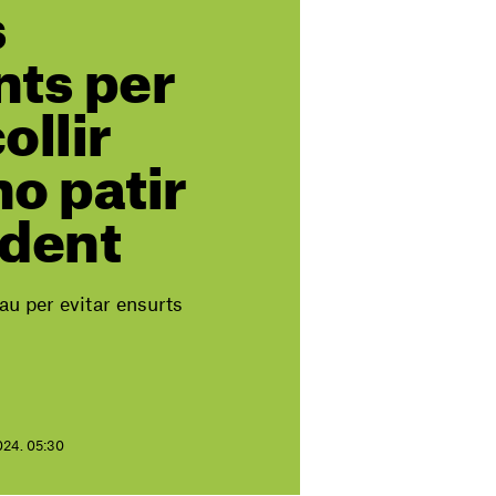
s
nts per
ollir
no patir
ident
lau per evitar ensurts
2024. 05:30