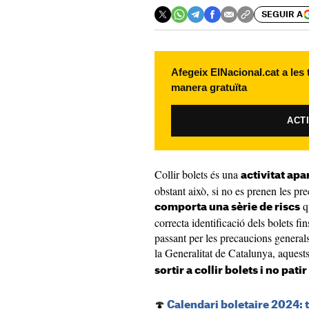
SEGUIR A
Afegeix ElNacional.cat a les
manera gratuïta
ACT
Collir bolets és una
activitat apa
obstant això, si no es prenen les pr
q
comporta una sèrie de riscs
correcta identificació dels bolets fi
passant per les precaucions general
la Generalitat de Catalunya, aquest
sortir a collir bolets i no pati
🍄
Calendari boletaire 2024: to