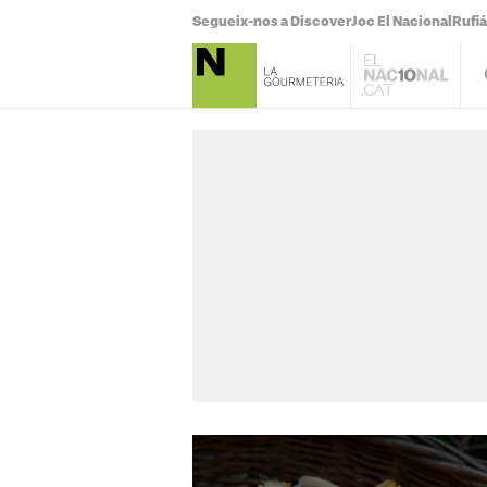
Segueix-nos a Discover
Joc El Nacional
Rufi