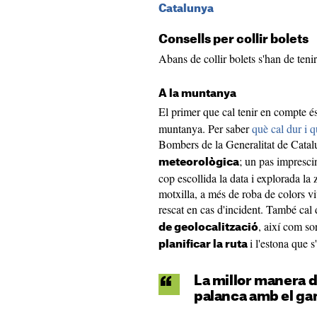
Catalunya
Consells per collir bolets
Abans de collir bolets s'han de tenir
A la muntanya
El primer que cal tenir en compte é
muntanya. Per saber
què cal dur i 
Bombers de la Generalitat de Catal
; un pas imprescin
meteorològica
cop escollida la data i explorada la 
motxilla, a més de roba de colors viu
rescat en cas d'incident. També cal
, així com s
de geolocalització
i l'estona que s
planificar la ruta
La millor manera de
palanca amb el gani