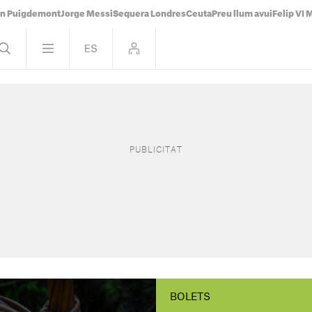
án Puigdemont
Jorge Messi
Sequera Londres
Ceuta
Preu llum avui
Felip VI 
BOLETS