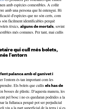
nen amb espècies comestibles. A collir
mpre amb una persona que hi entengui. Hi
tificació d'espècies que no són certs, com
s són fàcilment identificables perquè
bolets tòxics,
, sovint
alguns de mortals
estibles més comunes. Per tant, mai cullis
taire qui cull més bolets,
més l'entorn
s
fent palanca amb el ganivet i
per l'entorn és tan important com les
prendre. Els bolets que cullis
els has de
 en bosses de plàstic. D'aquesta manera, les
ent pel bosc i no es quedaran podrides a la
r la fullaraca perquè pot ser perjudicial
i viu a la part superficial de la terra i si es