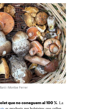
illaró i Montse Ferrer
. La
 bolet que no coneguem al 100 %
ets
es produeix per boletaires que cullen