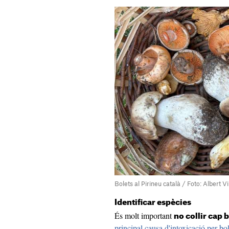
Bolets al Pirineu català / Foto: Albert V
Identificar espècies
És molt important
no collir cap
principal causa d'intoxicació per bol