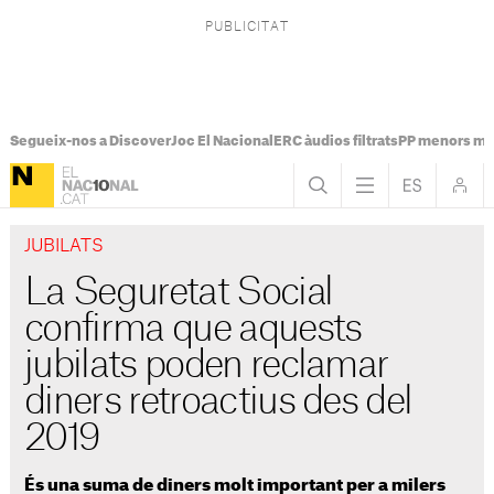
Segueix-nos a Discover
Joc El Nacional
ERC àudios filtrats
PP menors mi
JUBILATS
La Seguretat Social
confirma que aquests
jubilats poden reclamar
diners retroactius des del
2019
És una suma de diners molt important per a milers