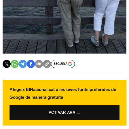
SEGUIR A
Afegeix ElNacional.cat a les teves fonts preferides de
Google de manera gratuïta
ACTIVAR ARA →