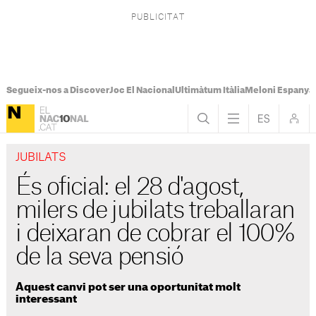
Segueix-nos a Discover
Joc El Nacional
Ultimàtum Itàlia
Meloni Espanya
JUBILATS
És oficial: el 28 d'agost,
milers de jubilats treballaran
i deixaran de cobrar el 100%
de la seva pensió
Aquest canvi pot ser una oportunitat molt
interessant