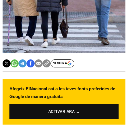
SEGUIR A
Afegeix ElNacional.cat a les teves fonts preferides de
Google de manera gratuïta
ACTIVAR ARA →