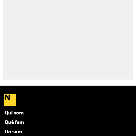
Qui som
Què fem
On som