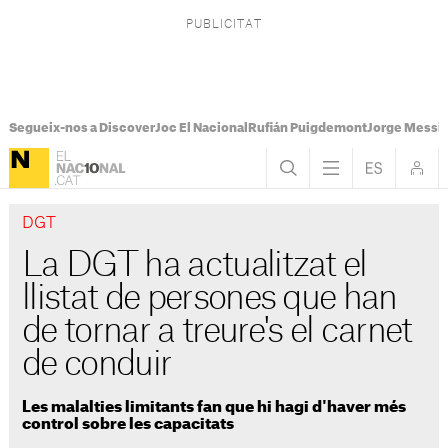
Segueix-nos a Discover
Joc El Nacional
Rufián Puigdemont
Jorge Messi
DGT
La DGT ha actualitzat el
llistat de persones que han
de tornar a treure's el carnet
de conduir
Les malalties limitants fan que hi hagi d'haver més
control sobre les capacitats