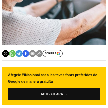
SEGUIR A
Afegeix ElNacional.cat a les teves fonts preferides de
Google de manera gratuïta
ACTIVAR ARA →