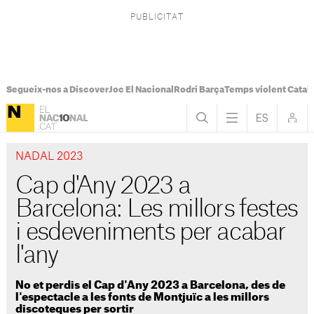
Segueix-nos a Discover
Joc El Nacional
Rodri Barça
Temps violent Catal
NADAL 2023
Cap d'Any 2023 a
Barcelona: Les millors festes
i esdeveniments per acabar
l'any
No et perdis el Cap d'Any 2023 a Barcelona, des de
l'espectacle a les fonts de Montjuïc a les millors
discoteques per sortir