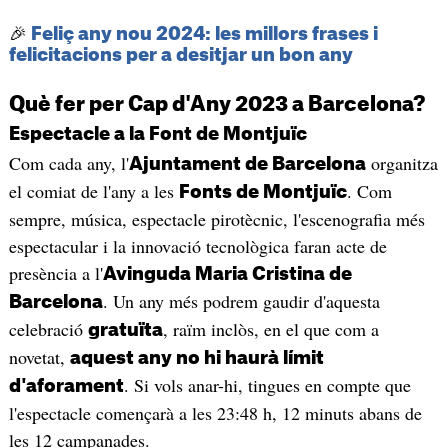
🎉
Feliç any nou 2024: les millors frases i
felicitacions per a desitjar un bon any
Què fer per Cap d'Any 2023 a Barcelona?
Espectacle a la Font de Montjuïc
Com cada any, l'
organitza
Ajuntament de Barcelona
el comiat de l'any a les
. Com
Fonts de Montjuïc
sempre, música, espectacle pirotècnic, l'escenografia més
espectacular i la innovació tecnològica faran acte de
presència a l'
Avinguda Maria Cristina de
. Un any més podrem gaudir d'aquesta
Barcelona
celebració
, raïm inclòs, en el que com a
gratuïta
novetat,
aquest any no hi haurà límit
. Si vols anar-hi, tingues en compte que
d'aforament
l'espectacle començarà a les 23:48 h, 12 minuts abans de
les 12 campanades.