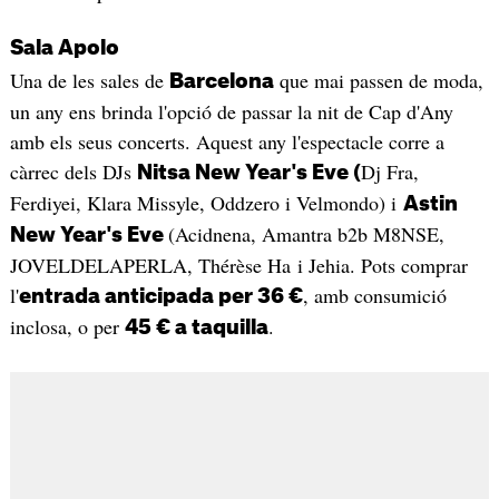
Sala Apolo
Una de les sales de
que mai passen de moda,
Barcelona
un any ens brinda l'opció de passar la nit de Cap d'Any
amb els seus concerts. Aquest any l'espectacle corre a
càrrec dels DJs
Dj Fra,
Nitsa New Year's Eve (
Ferdiyei, Klara Missyle, Oddzero i Velmondo) i
Astin
(Acidnena, Amantra b2b M8NSE,
New Year's Eve
JOVELDELAPERLA, Thérèse Ha i Jehia. Pots comprar
l'
, amb consumició
entrada anticipada per 36 €
inclosa, o per
.
45 € a taquilla