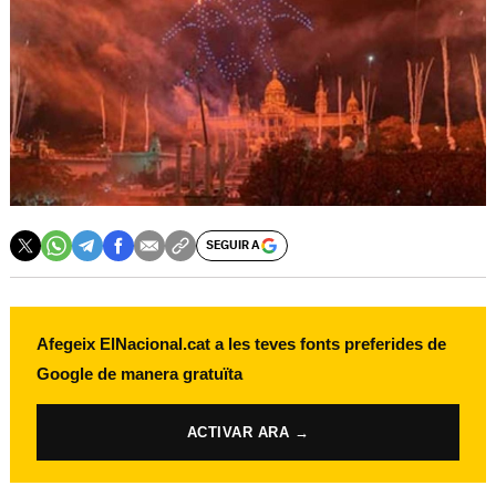
SEGUIR A
Afegeix ElNacional.cat a les teves fonts preferides de
Google de manera gratuïta
ACTIVAR ARA →