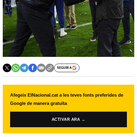
SEGUIR A
Afegeix ElNacional.cat a les teves fonts preferides de
Google de manera gratuïta
ACTIVAR ARA →