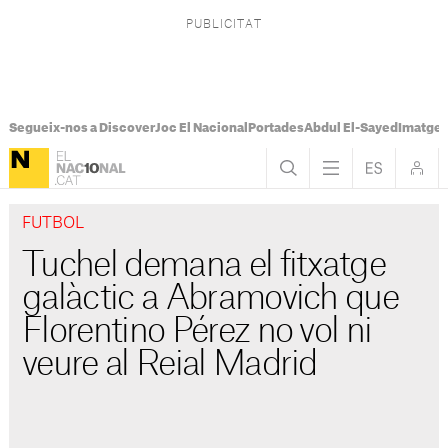
Segueix-nos a Discover
Joc El Nacional
Portades
Abdul El-Sayed
Imatges
FUTBOL
Tuchel demana el fitxatge
galàctic a Abramovich que
Florentino Pérez no vol ni
veure al Reial Madrid