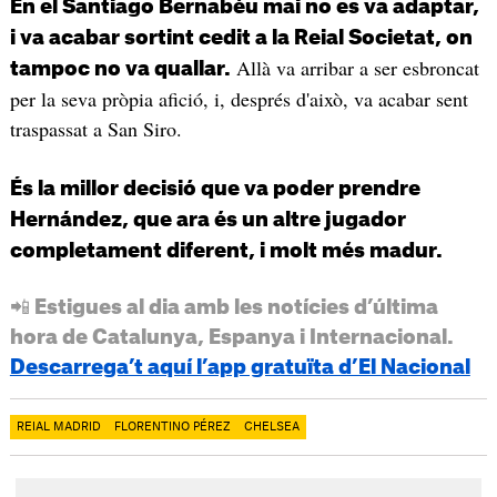
En el Santiago Bernabéu mai no es va adaptar,
i va acabar sortint cedit a la Reial Societat, on
Allà va arribar a ser esbroncat
tampoc no va quallar.
per la seva pròpia afició, i, després d'això, va acabar sent
traspassat a San Siro.
És la millor decisió que va poder prendre
Hernández, que ara és un altre jugador
completament diferent, i molt més madur.
📲 Estigues al dia amb les notícies d’última
hora de Catalunya, Espanya i Internacional.
Descarrega’t aquí l’app gratuïta d’El Nacional
REIAL MADRID
FLORENTINO PÉREZ
CHELSEA