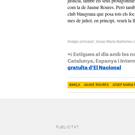
justícia, també els seus protagonist
com la de Jaume Roures. Però també
club blaugrana que posa tots els f
mes de juliol, en principi, veurà la l
Imatge principal: Josep Maria Bartomeu d
📲 Estigues al dia amb les n
Catalunya, Espanya i Inter
gratuïta d’El Nacional
BARÇA
JAUME ROURES
JOSEP MARIA