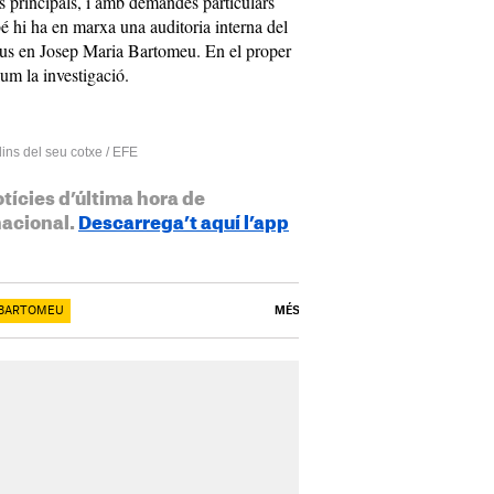
es principals, i amb demandes particulars
 hi ha en marxa una auditoria interna del
ocus en Josep Maria Bartomeu. En el proper
lum la investigació.
ins del seu cotxe / EFE
otícies d’última hora de
nacional.
Descarrega’t aquí l’app
 BARTOMEU
MÉS