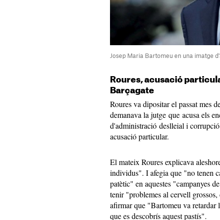
Josep Maria Bartomeu en una imatge d'
Roures, acusació particul
Barçagate
Roures va dipositar el passat mes d
demanava la jutge que acusa els enc
d'administració deslleial i corrupció
acusació particular.
El mateix Roures explicava aleshore
individus". I afegia que "no tenen c
patètic" en aquestes "campanyes de
tenir "problemes al cervell grossos,
afirmar que "Bartomeu va retardar l
que es descobrís aquest pastís".