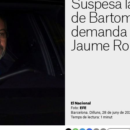
Suspesa l
de Bartom
demanda d
Jaume Ro
El Nacional
Foto:
EFE
Barcelona. Dilluns, 28 de juny de 20
Temps de lectura: 1 minut