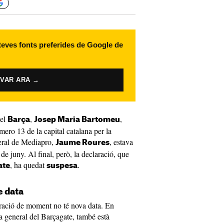
 teves fonts preferides de Google de
IVAR ARA →
del
,
,
Barça
Josep Maria Bartomeu
úmero 13 de la capital catalana per la
neral de Mediapro,
, estava
Jaume Roures
de juny. Al final, però, la declaració, que
, ha quedat
.
ate
suspesa
e data
ració de moment no té nova data. En
sa general del Barçagate, també està