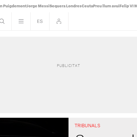
án Puigdemont
Jorge Messi
Sequera Londres
Ceuta
Preu llum avui
Felip VI 
TRIBUNALS