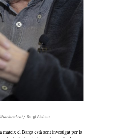
lNacional.cat
/ Sergi Alcàzar
 mateix el Barça està sent investigat per la