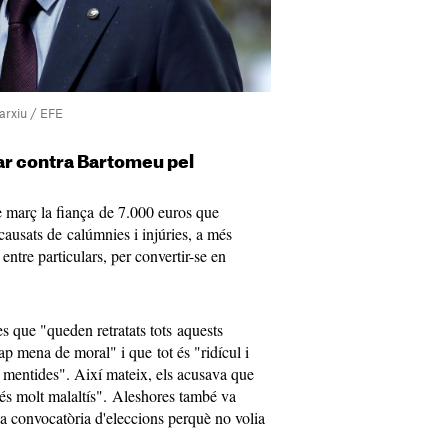
arxiu / EFE
ar contra Bartomeu pel
e març la fiança de 7.000 euros que
ausats de calúmnies i injúries, a més
 entre particulars, per convertir-se en
s que "queden retratats tots aquests
ap mena de moral" i que tot és "ridícul i
 mentides". Així mateix, els acusava que
 és molt malaltís". Aleshores també va
a convocatòria d'eleccions perquè no volia