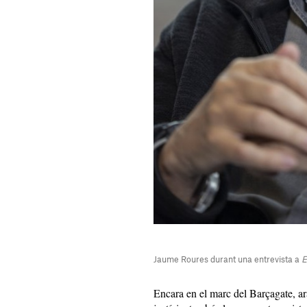
Jaume Roures durant una entrevista a
E
Encara en el marc del Barçagate, ara