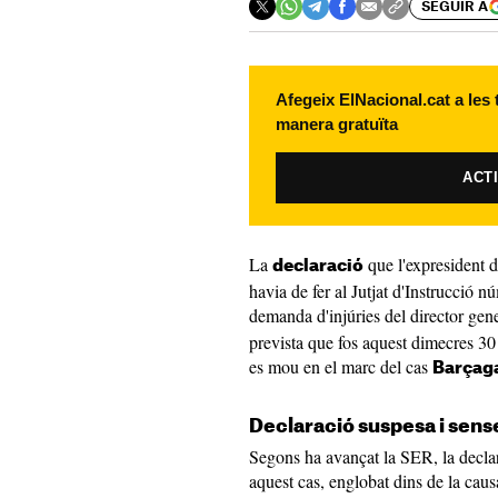
SEGUIR A
Afegeix ElNacional.cat a les
manera gratuïta
ACT
La
que l'expresident 
declaració
havia de fer al Jutjat d'Instrucció n
demanda d'injúries del director ge
prevista que fos aquest dimecres 30 
es mou en el marc del cas
Barçag
Declaració suspesa i sens
Segons ha avançat la SER, la decla
aquest cas, englobat dins de la cau