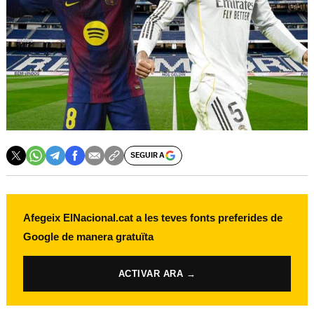
SEGUIR A
Afegeix ElNacional.cat a les teves fonts preferides de
Google de manera gratuïta
ACTIVAR ARA →