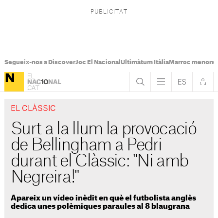
Segueix-nos a Discover
Joc El Nacional
Ultimàtum Itàlia
Marroc menors
EL CLÀSSIC
Surt a la llum la provocació
de Bellingham a Pedri
durant el Clàssic: "Ni amb
Negreira!"
Apareix un vídeo inèdit en què el futbolista anglès
dedica unes polèmiques paraules al 8 blaugrana