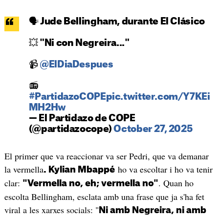
🗣️ Jude Bellingham, durante El Clásico
💥 "Ni con Negreira..."
📹
@ElDiaDespues
📻
#PartidazoCOPE
pic.twitter.com/Y7KEi
MH2Hw
— El Partidazo de COPE
(@partidazocope)
October 27, 2025
El primer que va reaccionar va ser Pedri, que va demanar
la vermella
ho va escoltar i ho va tenir
. Kylian Mbappé
clar:
. Quan ho
"Vermella no, eh; vermella no"
escolta Bellingham, esclata amb una frase que ja s'ha fet
viral a les xarxes socials: "
Ni amb Negreira, ni amb