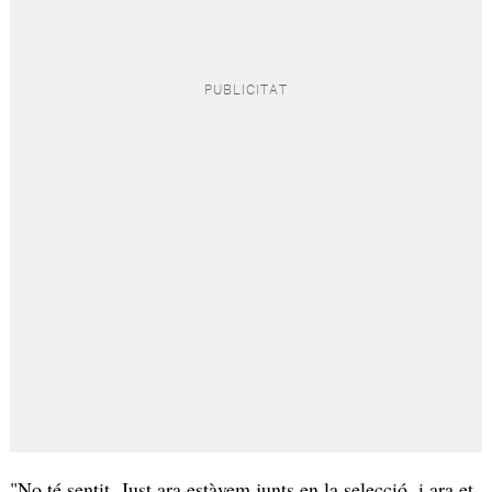
"No té sentit. Just ara estàvem junts en la selecció, i ara et