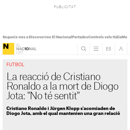
Segueix-nos a Discover
Joc El Nacional
Portades
Controls vols Itàlia
Mes
FUTBOL
La reacció de Cristiano
Ronaldo a la mort de Diogo
Jota: "No té sentit"
Cristiano Ronaldo i Jürgen Klopp s'acomiaden de
Diogo Jota, amb el qual mantenien una gran relació