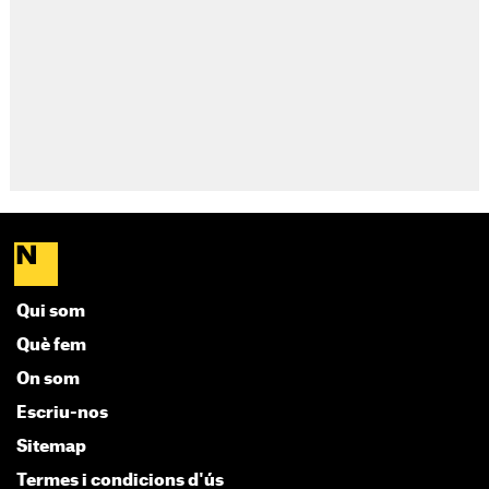
Qui som
Què fem
On som
Escriu-nos
Sitemap
Termes i condicions d'ús