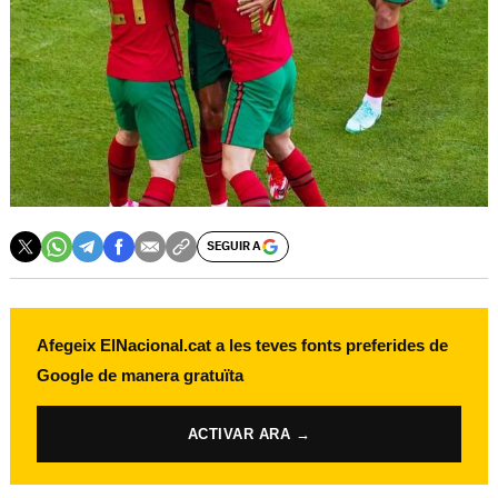
SEGUIR A
Afegeix ElNacional.cat a les teves fonts preferides de
Google de manera gratuïta
ACTIVAR ARA →