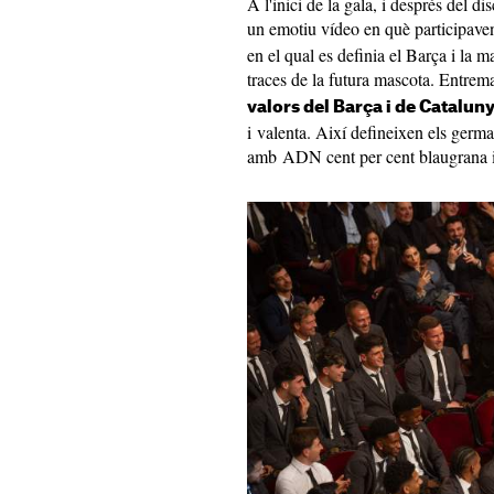
A l'inici de la gala, i després del d
un emotiu vídeo en què participave
en el qual es definia el Barça i la m
traces de la futura mascota. Entrem
valors del Barça i de Catalun
i valenta. Així defineixen els germ
amb ADN cent per cent blaugrana i l