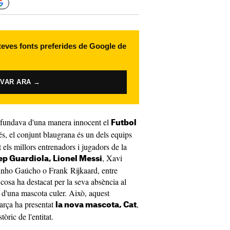
 teves fonts preferides de Google de
IVAR ARA →
fundava d'una manera innocent el
Futbol
és, el conjunt blaugrana és un dels equips
t els millors entrenadors i jugadors de la
, Xavi
ep Guardiola, Lionel Messi
inho Gaúcho o Frank Rijkaard, entre
 cosa ha destacat per la seva absència al
a d'una mascota culer. Això, aquest
Barça ha presentat
,
la nova mascota, Cat
òric de l'entitat.