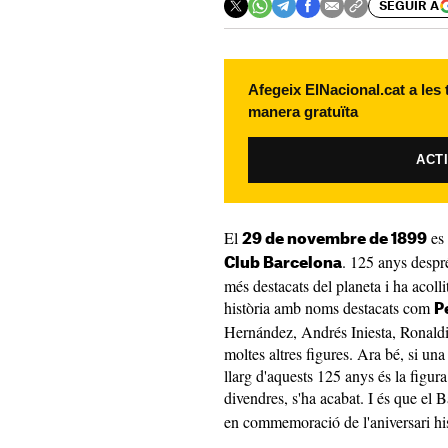
SEGUIR A
Afegeix ElNacional.cat a les
manera gratuïta
ACT
El
es 
29 de novembre de 1899
. 125 anys despr
Club Barcelona
més destacats del planeta i ha acolli
història amb noms destacats com
P
Hernández, Andrés Iniesta, Ronald
moltes altres figures. Ara bé, si una
llarg d'aquests 125 anys és la figur
divendres, s'ha acabat. I és que el 
en commemoració de l'aniversari hist