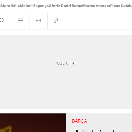
àtum Itàlia
Meloni Espanya
Oferta Rodri Barça
Marroc menors
Plans Catal
BARÇA