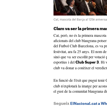
Cat, mascota del Barça al 125è aniversa
Clam va ser la primera mas
Cat, però, no és la primera mascota a
aficionats del club blaugrana potser
del Futbol Club Barcelona, es va pr
festivitat, ara fa 25 anys. El nom d
sinó que va ser escollit per votació 
esportius i del
. Hi 
Club Super 3
club va donar a conèixer el veredicte
En funció de l'èxit que pugui tenir 
club n'explotarà la imatge per acons
el gust de la comunitat blaugrana di
Segueix
ElNacional.cat a W