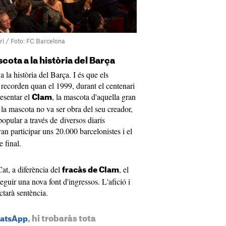
ri / Foto: FC Barcelona
cota a la història del Barça
 la història del Barça. I és que els
 recorden quan el 1999, durant el centenari
esentar el
, la mascota d'aquella gran
Clam
e la mascota no va ser obra del seu creador,
popular a través de diversos diaris
van participar uns 20.000 barcelonistes i el
 final.
Cat, a diferència del
, el
fracàs de Clam
eguir una nova font d'ingressos. L'afició i
ctarà sentència.
, hi trobaràs tota
hatsApp