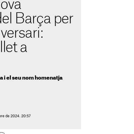
nova
el Barça per
versari:
let a
a i el seu nom homenatja
bre de 2024. 20:57