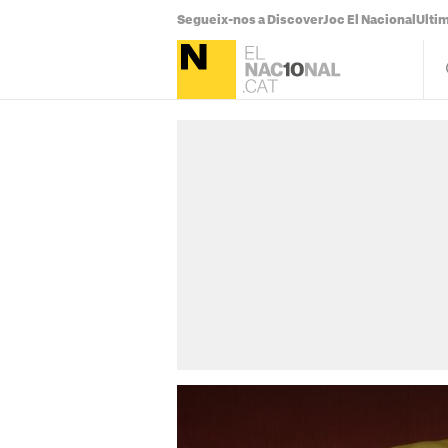
Segueix-nos a Discover
Joc El Nacional
Ultim