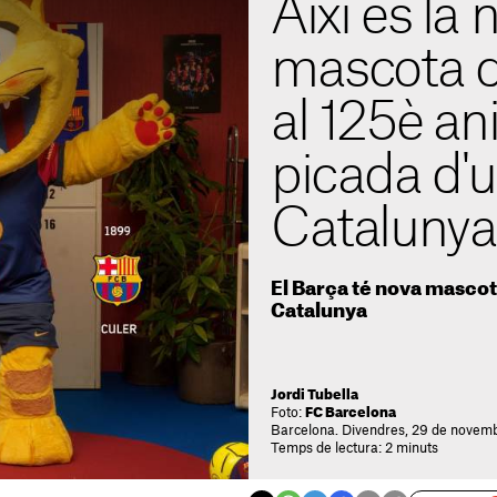
Així és la 
mascota d
al 125è ani
picada d'ul
Catalunya
El Barça té nova mascot
Catalunya
Jordi Tubella
Foto:
FC Barcelona
Barcelona. Divendres, 29 de novem
Temps de lectura: 2 minuts