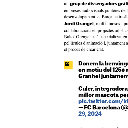
un
grup de dissenyadors gràf
empreses audiovisuals punteres de t
desenvolupament, el Barça ha trasll
, molt famosos i pr
Jordi
Grangel
col·laboracions en projectes artís
Balto. Grengel està especialitzat en 
pel·lícules d'animació i, juntament a
el procés de crear Cat.
Donem la benvingu
en motiu del 125è 
Granhel juntamen
Culer, integradora,
millor mascota per
pic.twitter.com/
— FC Barcelona (
29, 2024