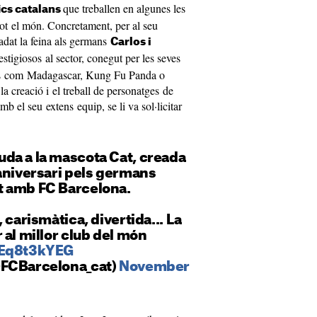
que treballen en algunes les
ics catalans
ot el món. Concretament, per al seu
adat la feina als germans
Carlos i
estigiosos al sector, conegut per les seves
tics com Madagascar, Kung Fu Panda o
la creació i el treball de personatges de
mb el seu extens equip, se li va sol·licitar
da a la mascota Cat, creada
aniversari pels germans
t amb FC Barcelona.
 carismàtica, divertida... La
 al millor club del món
kEq8t3kYEG
@FCBarcelona_cat)
November