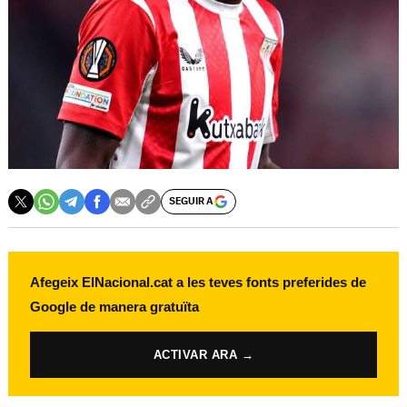
SEGUIR A
Afegeix ElNacional.cat a les teves fonts preferides de
Google de manera gratuïta
ACTIVAR ARA →