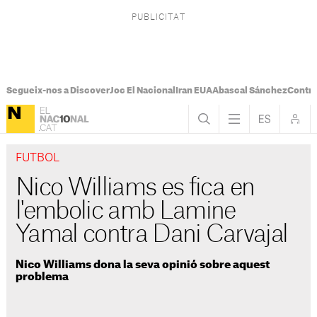
Segueix-nos a Discover
Joc El Nacional
Iran EUA
Abascal Sánchez
Control
FUTBOL
Nico Williams es fica en
l'embolic amb Lamine
Yamal contra Dani Carvajal
Nico Williams dona la seva opinió sobre aquest
problema