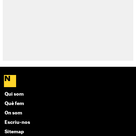
Qui som
Què fem
On som
Escriu-nos
Sitemap