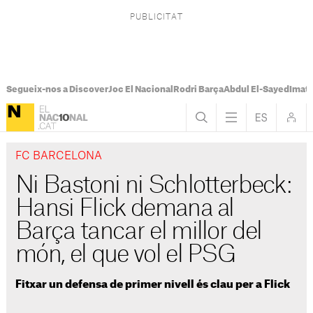
Segueix-nos a Discover
Joc El Nacional
Rodri Barça
Abdul El-Sayed
Imatg
FC BARCELONA
Ni Bastoni ni Schlotterbeck:
Hansi Flick demana al
Barça tancar el millor del
món, el que vol el PSG
Fitxar un defensa de primer nivell és clau per a Flick