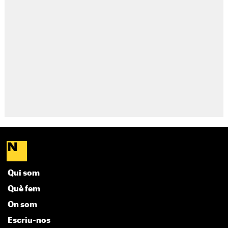
Qui som
Què fem
On som
Escriu-nos