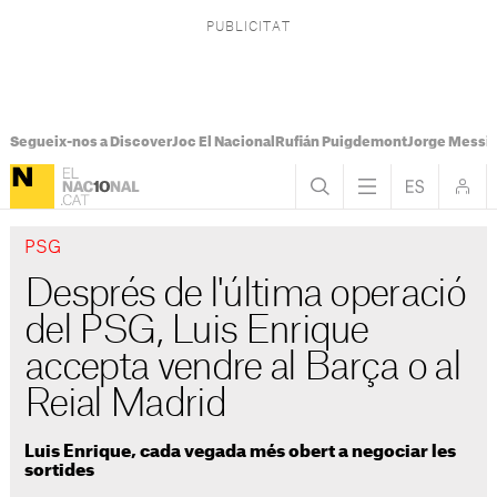
Segueix-nos a Discover
Joc El Nacional
Rufián Puigdemont
Jorge Messi
PSG
Després de l'última operació
del PSG, Luis Enrique
accepta vendre al Barça o al
Reial Madrid
Luis Enrique, cada vegada més obert a negociar les
sortides