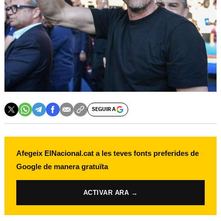
SEGUIR A
Afegeix ElNacional.cat a les teves fonts preferides de
Google de manera gratuïta
ACTIVAR ARA →