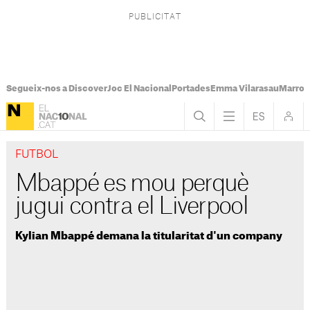
Segueix-nos a Discover
Joc El Nacional
Portades
Emma Vilarasau
Marroc
FUTBOL
Mbappé es mou perquè
jugui contra el Liverpool
Kylian Mbappé demana la titularitat d'un company