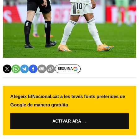
SEGUIR A
Afegeix ElNacional.cat a les teves fonts preferides de
Google de manera gratuïta
ACTIVAR ARA →