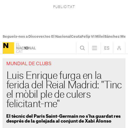
Segueix-nos a Discover
Joc El Nacional
Ceuta
Felip VI Milei
Sánchez Mel
MUNDIAL DE CLUBS
Luis Enrique furga en la
ferida del Reial Madrid: "Tinc
el mòbil ple de culers
felicitant-me"
El tècnic del Paris Saint-Germain no s'ha guardat res
després de la golejada al conjunt de Xabi Alonso