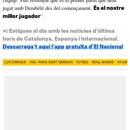
jugat amb Dembélé des del començament.
És el nostre
".
millor jugador
📲 Estigues al dia amb les notícies d’última
hora de Catalunya, Espanya i Internacional.
Descarrega’t aquí l’app gratuïta d’El Nacional
LUIS ENRIQUE
PSG - PARIS SAINT GERMAIN
FUTBOL
REIAL MADRID
KYLIAN