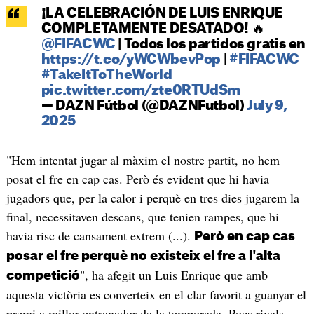
¡LA CELEBRACIÓN DE LUIS ENRIQUE
COMPLETAMENTE DESATADO! 🔥
@FIFACWC
| Todos los partidos gratis en
https://t.co/yWCWbevPop
|
#FIFACWC
#TakeItToTheWorld
pic.twitter.com/zte0RTUdSm
— DAZN Fútbol (@DAZNFutbol)
July 9,
2025
"Hem intentat jugar al màxim el nostre partit, no hem
posat el fre en cap cas. Però és evident que hi havia
jugadors que, per la calor i perquè en tres dies jugarem la
final, necessitaven descans, que tenien rampes, que hi
havia risc de cansament extrem (...).
Però en cap cas
posar el fre perquè no existeix el fre a l'alta
", ha afegit un Luis Enrique que amb
competició
aquesta victòria es converteix en el clar favorit a guanyar el
premi a millor entrenador de la temporada. Pocs rivals