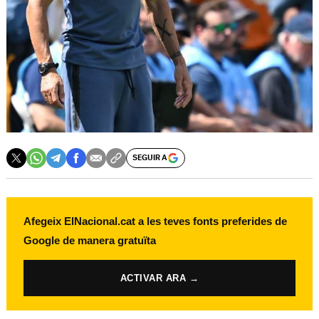
SEGUIR A
Afegeix ElNacional.cat a les teves fonts preferides de
Google de manera gratuïta
ACTIVAR ARA →