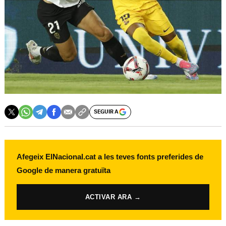
SEGUIR A
Afegeix ElNacional.cat a les teves fonts preferides de
Google de manera gratuïta
ACTIVAR ARA →