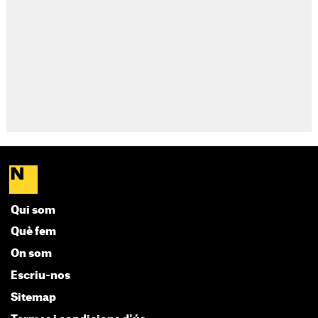
Qui som
Què fem
On som
Escriu-nos
Sitemap