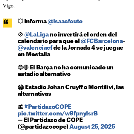
Vigo.
💥 Informa
@isaacfouto
🚫
@LaLiga
no invertirá el orden del
calendario para que el
@FCBarcelona
-
@valenciacf
de la Jornada 4 se juegue
en Mestalla
🔵🔴 El Barça no ha comunicado un
estadio alternativo
🏟️ Estadio Johan Cruyff o Montilivi, las
alternativas
📻
#PartidazoCOPE
pic.twitter.com/w9fpnylsrB
— El Partidazo de COPE
(@partidazocope)
August 25, 2025