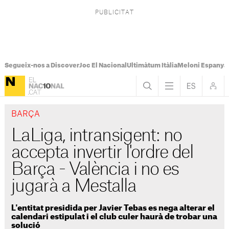
Segueix-nos a Discover
Joc El Nacional
Ultimàtum Itàlia
Meloni Espanya
BARÇA
LaLiga, intransigent: no
accepta invertir l'ordre del
Barça - València i no es
jugarà a Mestalla
L'entitat presidida per Javier Tebas es nega alterar el
calendari estipulat i el club culer haurà de trobar una
solució