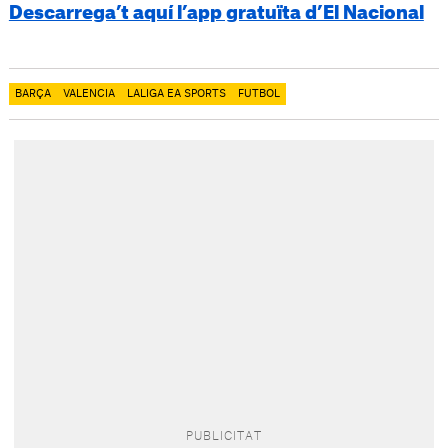
Descarrega’t aquí l’app gratuïta d’El Nacional
BARÇA
VALENCIA
LALIGA EA SPORTS
FUTBOL