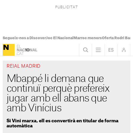
Segueix-nos a Discover
Joc El Nacional
Marroc menors
Oferta Rodri Bar
REIAL MADRID
Mbappé li demana que
continuï perquè prefereix
jugar amb ell abans que
amb Vinícius
Si Vini marxa, ell es convertirà en titular de forma
automàtica