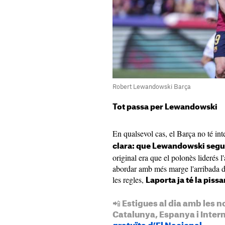
Robert Lewandowski Barça
Tot passa per Lewandowski
En qualsevol cas, el Barça no té int
clara: que Lewandowski segu
original era que el polonès liderés l'a
abordar amb més marge l'arribada de
les regles,
Laporta ja té la piss
📲 Estigues al dia amb les n
Catalunya, Espanya i Inter