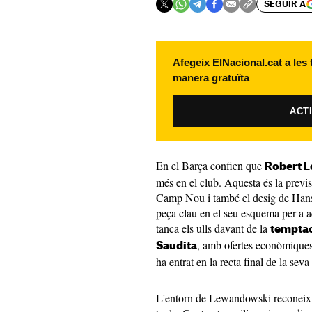
SEGUIR A
Afegeix ElNacional.cat a les
manera gratuïta
ACT
En el Barça confien que
Robert 
més en el club. Aquesta és la previ
Camp Nou i també el desig de Hans
peça clau en el seu esquema per a a
tanca els ulls davant de la
temptac
, amb ofertes econòmiques 
Saudita
ha entrat en la recta final de la seva
L'entorn de Lewandowski reconeix q