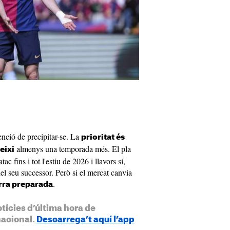
enció de precipitar-se. La
prioritat és
almenys una temporada més. El pla
eixi
tac fins i tot l'estiu de 2026 i llavors sí,
l seu successor. Però si el mercat canvia
.
arra preparada
otícies d’última hora de
nacional.
Descarrega’t aquí l’app