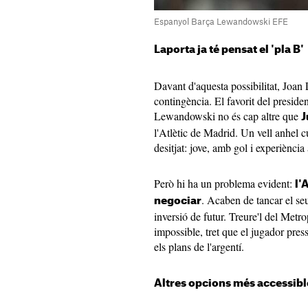
Espanyol Barça Lewandowski EFE
Laporta ja té pensat el 'pla B'
Davant d'aquesta possibilitat, Joan L
contingència. El favorit del preside
Lewandowski no és cap altre que
J
l'Atlètic de Madrid. Un vell anhel cu
desitjat: jove, amb gol i experiència
Però hi ha un problema evident:
l'
. Acaben de tancar el seu
negociar
inversió de futur. Treure'l del Metr
impossible, tret que el jugador pres
els plans de l'argentí.
Altres opcions més accessibl