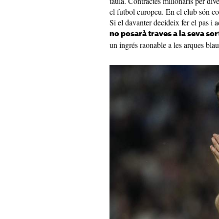
taula. Contractes milionaris per div
el futbol europeu. En el club són co
Si el davanter decideix fer el pas i 
no posarà traves a la seva sor
un ingrés raonable a les arques bla