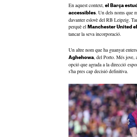
En aquest context,
el Barça estud
. Un dels noms que m
accessibles
davanter eslovè del RB Leipzig. Tan
perquè el
Manchester United el 
tancar la seva incorporació.
Un altre nom que ha guanyat enters 
, del Porto. Més jove,
Aghehowa
opció que agrada a la direcció espor
s'ha pres cap decisió definitiva.