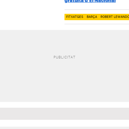
gratuïta d’El Nacional
FITXATGES
BARÇA
ROBERT LEWAND