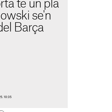
ta té un pla
owski se'n
 del Barça
25. 10:35