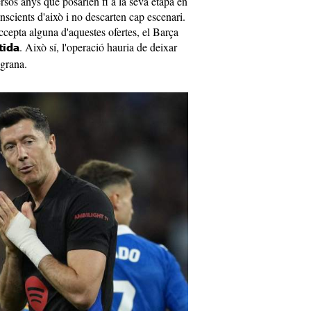
ersos anys que posarien fi a la seva etapa en
nscients d'això i no descarten cap escenari.
accepta alguna d'aquestes ofertes, el Barça
. Això sí, l'operació hauria de deixar
tida
ugrana.