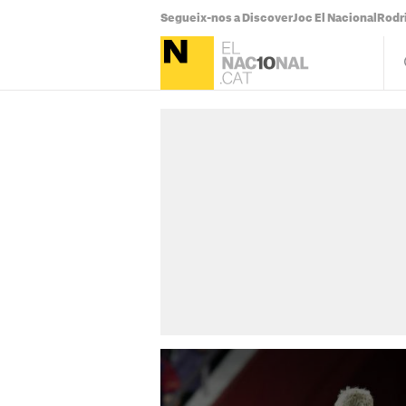
Segueix-nos a Discover
Joc El Nacional
Rodr