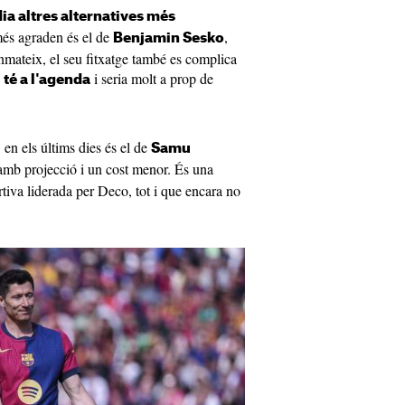
ia altres alternatives més
és agraden és el de
,
Benjamin Sesko
mateix, el seu fitxatge també es complica
i seria molt a prop de
té a l'agenda
en els últims dies és el de
Samu
 amb projecció i un cost menor. És una
tiva liderada per Deco, tot i que encara no