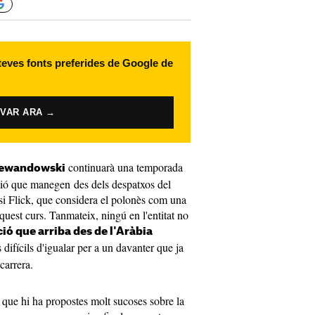
 teves fonts preferides de Google de
IVAR ARA →
continuarà una temporada
Lewandowski
sió que manegen des dels despatxos del
i Flick, que considera el polonès com una
quest curs. Tanmateix, ningú en l'entitat no
ió que arriba des de l'Aràbia
difícils d'igualar per a un davanter que ja
 carrera.
ue hi ha propostes molt sucoses sobre la