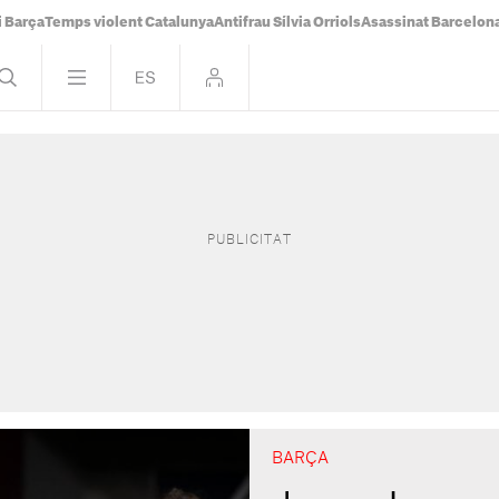
i Barça
Temps violent Catalunya
Antifrau Sílvia Orriols
Asassinat Barcelon
BARÇA