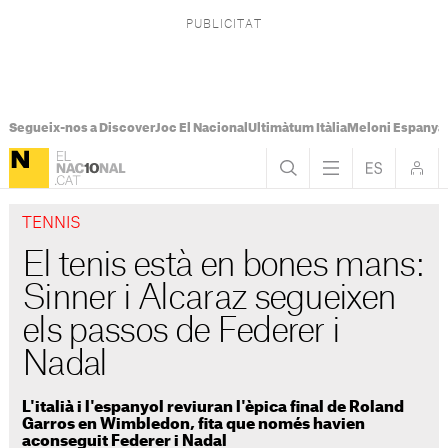
Segueix-nos a Discover
Joc El Nacional
Ultimàtum Itàlia
Meloni Espanya
TENNIS
El tenis està en bones mans:
Sinner i Alcaraz segueixen
els passos de Federer i
Nadal
L'italià i l'espanyol reviuran l'èpica final de Roland
Garros en Wimbledon, fita que només havien
aconseguit Federer i Nadal