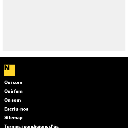
Qui som
Què fem
On som
Escriu-nos
Sitemap
Termes i condicions d'ús