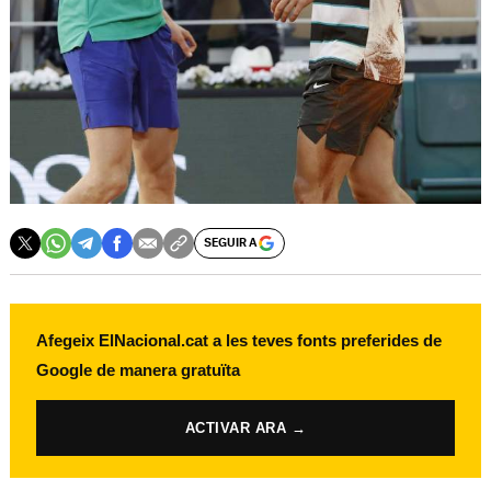
SEGUIR A
Afegeix ElNacional.cat a les teves fonts preferides de
Google de manera gratuïta
ACTIVAR ARA →