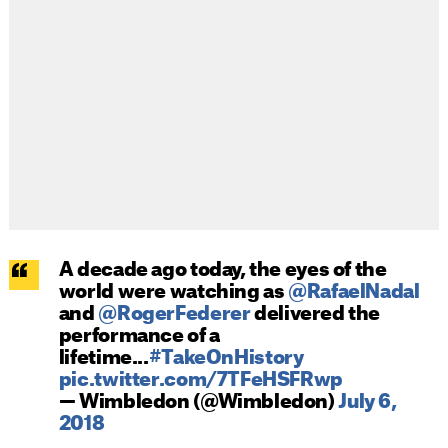
A decade ago today, the eyes of the
world were watching as
@RafaelNadal
and
@RogerFederer
delivered the
performance of a
lifetime...
#TakeOnHistory
pic.twitter.com/7TFeHSFRwp
— Wimbledon (@Wimbledon)
July 6,
2018