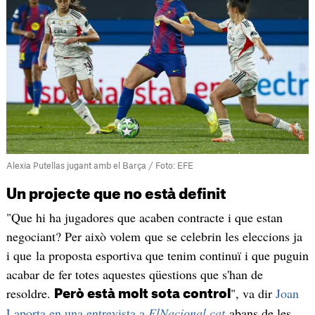
Alexia Putellas jugant amb el Barça / Foto: EFE
Un projecte que no està definit
"Que hi ha jugadores que acaben contracte i que estan
negociant? Per això volem que se celebrin les eleccions ja
i que la proposta esportiva que tenim continuï i que puguin
acabar de fer totes aquestes qüestions que s'han de
resoldre.
", va dir
Joan
Però està molt sota control
Laporta en una entrevista a
ElNacional.cat
abans de les