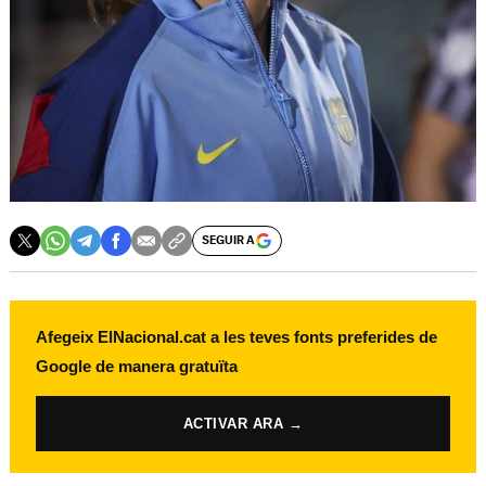
SEGUIR A
Afegeix ElNacional.cat a les teves fonts preferides de
Google de manera gratuïta
ACTIVAR ARA →