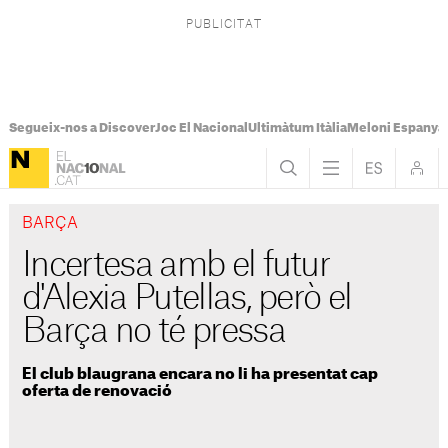
Segueix-nos a Discover
Joc El Nacional
Ultimàtum Itàlia
Meloni Espanya
BARÇA
Incertesa amb el futur
d'Alexia Putellas, però el
Barça no té pressa
El club blaugrana encara no li ha presentat cap
oferta de renovació