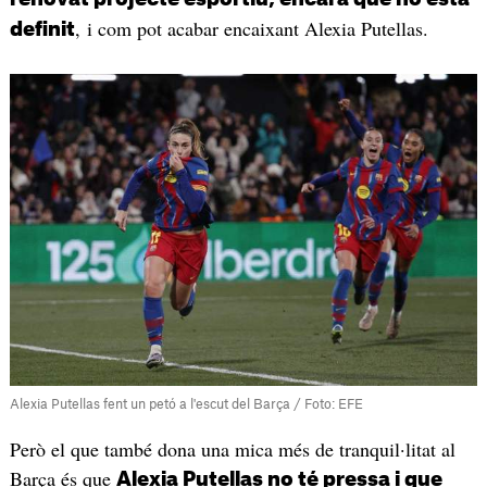
, i com pot acabar encaixant Alexia Putellas.
definit
Alexia Putellas fent un petó a l'escut del Barça / Foto: EFE
Però el que també dona una mica més de tranquil·litat al
Barça és que
Alexia Putellas no té pressa i que