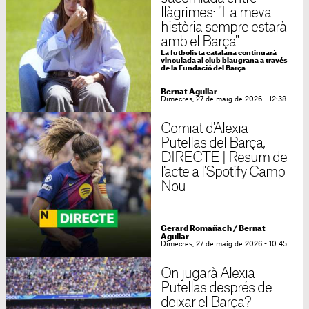
llàgrimes: "La meva
història sempre estarà
amb el Barça"
La futbolista catalana continuarà
vinculada al club blaugrana a través
de la Fundació del Barça
Bernat Aguilar
Dimecres, 27 de maig de 2026 - 12:38
Comiat d'Alexia
Putellas del Barça,
DIRECTE | Resum de
l'acte a l'Spotify Camp
Nou
Gerard Romañach
/
Bernat
Aguilar
Dimecres, 27 de maig de 2026 - 10:45
On jugarà Alexia
Putellas després de
deixar el Barça?