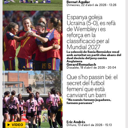
Bernat Aguilar
Dimecres, 22 d'abril de 2026 - 13:26
Espanya goleja
Ucraïna (5-0), es refà
de Wembley i es
reforça en la
classificació per al
Mundial 2027
La selecció de Sonia Bermúdez resol
amb autoritat un partit clau abans del
duel decisiu del juny contra
Anglaterra
Gerard Romañach
Dissabte, 18 d'abril de 2026 - 20:04
Que s’ho passin bé: el
secret del futbol
femení que està
canviant un barri
“No només formem jugadores,
formem persones”
Eric Andrés
Dilluns, 13 d'abril de 2026 - 15:13