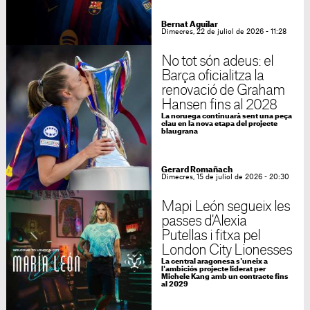
Bernat Aguilar
Dimecres, 22 de juliol de 2026 - 11:28
No tot són adeus: el
Barça oficialitza la
renovació de Graham
Hansen fins al 2028
La noruega continuarà sent una peça
clau en la nova etapa del projecte
blaugrana
Gerard Romañach
Dimecres, 15 de juliol de 2026 - 20:30
Mapi León segueix les
passes d'Alexia
Putellas i fitxa pel
London City Lionesses
La central aragonesa s'uneix a
l'ambiciós projecte liderat per
Michele Kang amb un contracte fins
al 2029