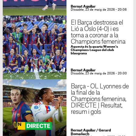
Bernat Aguilar
Dissabte, 23 de maig de 2026 - 20:06
El Barça destrossa el
Lió a Oslo (4-0) i es
torna a coronar a la
Champions femenina
Aquesta és la quarta Women's
Champions League del club
blaugrana
Bernat Aguilar
Dissabte, 23 de maig de 2026 - 20:00
Barça - OL Lyonnes de
la final de la
Champions femenina,
DIRECTE | Resultat,
resum i gols
Bernat Aguilar
/
Gerard
Romañach