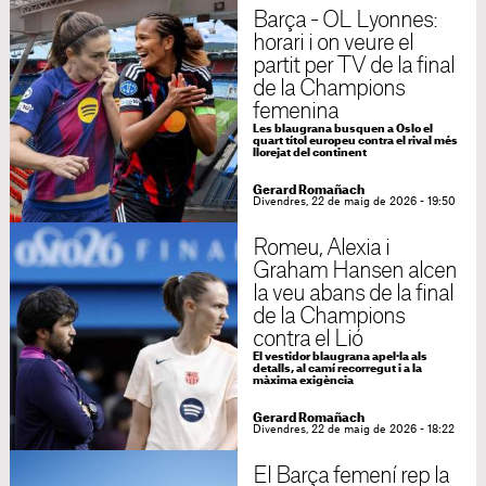
Barça - OL Lyonnes:
horari i on veure el
partit per TV de la final
de la Champions
femenina
Les blaugrana busquen a Oslo el
quart títol europeu contra el rival més
llorejat del continent
Gerard Romañach
Divendres, 22 de maig de 2026 - 19:50
Romeu, Alexia i
Graham Hansen alcen
la veu abans de la final
de la Champions
contra el Lió
El vestidor blaugrana apel·la als
detalls, al camí recorregut i a la
màxima exigència
Gerard Romañach
Divendres, 22 de maig de 2026 - 18:22
El Barça femení rep la