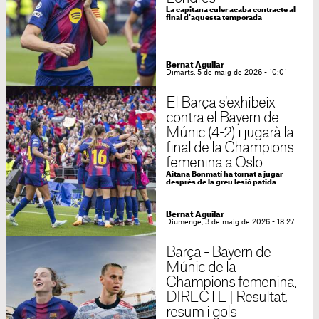
La capitana culer acaba contracte al
final d'aquesta temporada
Bernat Aguilar
Dimarts, 5 de maig de 2026 - 10:01
El Barça s'exhibeix
contra el Bayern de
Múnic (4-2) i jugarà la
final de la Champions
femenina a Oslo
Aitana Bonmatí ha tornat a jugar
després de la greu lesió patida
Bernat Aguilar
Diumenge, 3 de maig de 2026 - 18:27
Barça - Bayern de
Múnic de la
Champions femenina,
DIRECTE | Resultat,
resum i gols