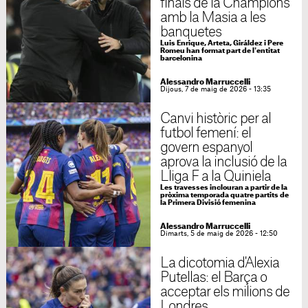
finals de la Champions
amb la Masia a les
banquetes
Luis Enrique, Arteta, Giráldez i Pere
Romeu han format part de l'entitat
barcelonina
Alessandro Marruccelli
Dijous, 7 de maig de 2026 - 13:35
Canvi històric per al
futbol femení: el
govern espanyol
aprova la inclusió de la
Lliga F a la Quiniela
Les travesses inclouran a partir de la
pròxima temporada quatre partits de
la Primera Divisió femenina
Alessandro Marruccelli
Dimarts, 5 de maig de 2026 - 12:50
La dicotomia d'Alexia
Putellas: el Barça o
acceptar els milions de
Londres