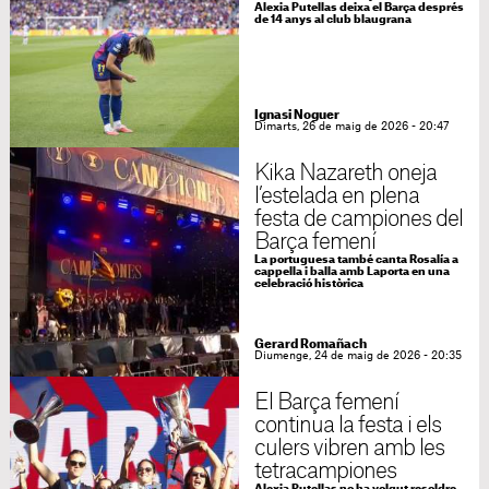
Alexia Putellas deixa el Barça després
de 14 anys al club blaugrana
Ignasi Noguer
Dimarts, 26 de maig de 2026 - 20:47
Kika Nazareth oneja
l’estelada en plena
festa de campiones del
Barça femení
La portuguesa també canta Rosalía a
cappella i balla amb Laporta en una
celebració històrica
Gerard Romañach
Diumenge, 24 de maig de 2026 - 20:35
El Barça femení
continua la festa i els
culers vibren amb les
tetracampiones