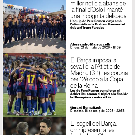
millor notícia abans de
la final d'Oslo i manté
una incògnita delicada
L'equip de Pere Romeu viatja amb
l'alta mèdica de Graham Hansen i el
dubte d'Irene Paredes
Alessandro Marruccelli
Dijous, 21 de maig de 2026 - 18:09
El Barça imposa la
seva llei a l’Atlètic de
Madrid (3-1) i es corona
per 12è cop a la Copa
de la Reina
Les de Pere Romeu completen el
doblet i buscaran el triplet a la final de
la Champions contra el Lió
Gerard Romañach
Dissabte, 16 de maig de 2026 - 22:56
El segell del Barça,
omnipresent a les