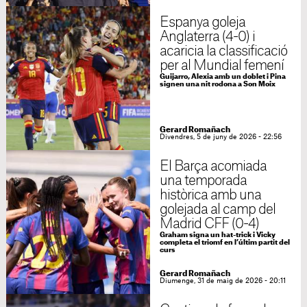
Espanya goleja
Anglaterra (4-0) i
acaricia la classificació
per al Mundial femení
Guijarro, Alexia amb un doblet i Pina
signen una nit rodona a Son Moix
Gerard Romañach
Divendres, 5 de juny de 2026 - 22:56
El Barça acomiada
una temporada
històrica amb una
golejada al camp del
Madrid CFF (0-4)
Graham signa un hat-trick i Vicky
completa el triomf en l’últim partit del
curs
Gerard Romañach
Diumenge, 31 de maig de 2026 - 20:11