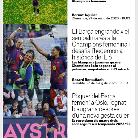
Champions femenina
Bernat Aguilar
Diumenge, 24 de maig de 2026 - 10:03
El Barça engrandeix el
seu palmarès a la
Champions femenina i
desafia l’hegemonia
històrica del Lió
Les blaugrana ja sumen quatre
Champions i són segones al
palmarès, empatades amb l’Eintracht
Gerard Romañach
Dissabte, 23 de maig de 2026 - 20:10
Pòquer del Barça
femení a Oslo: regnat
blaugrana després
d'una nova gesta culer
Es repeteixen els quatre títols
aconseguits a la temporada 2023/24