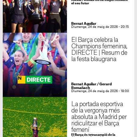
Alexia Putellas no ha volgut resoldre
el seu futur
Bernat Aguilar
Diumenge, 24 de maig de 2026 - 20:15
El Barça celebra la
Champions femenina,
DIRECTE | Resum de
la festa blaugrana
Bernat Aguilar
/
Gerard
Romañach
Diumenge, 24 de maig de 2026 - 18:00
La portada esportiva
de la vergonya més
absoluta a Madrid per
ridiculitzar el Barça
femení
El Barça és tetracampió de la