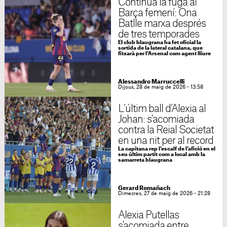
Continua la fuga al
Barça femení: Ona
Batlle marxa després
de tres temporades
El club blaugrana ha fet oficial la
sortida de la lateral catalana, que
fitxarà per l'Arsenal com agent lliure
Alessandro Marruccelli
Dijous, 28 de maig de 2026 - 13:58
L’últim ball d’Alexia al
Johan: s’acomiada
contra la Reial Societat
en una nit per al record
La capitana rep l’escalf de l’afició en el
seu últim partit com a local amb la
samarreta blaugrana
Gerard Romañach
Dimecres, 27 de maig de 2026 - 21:28
Alexia Putellas
s'acomiada entre