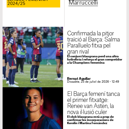
Marruccelli
2024/25
Confirmada la pitjor
traïció al Barça: Salma
Paralluelo fitxa pel
gran rival
El conjunt blaugrana perd una altra
futbolista i reforça el gran competidor
a la Champions femenina
Bernat Aguilar
Dissabte, 25 de juliol de 2026 - 12:49
El Barça femení tanca
el primer fitxatge:
Renee van Asten, la
nova il·lusió culer
El club blaugrana està a prop de
confirmar les incorporacions de
Kerolin i Martina Fernández