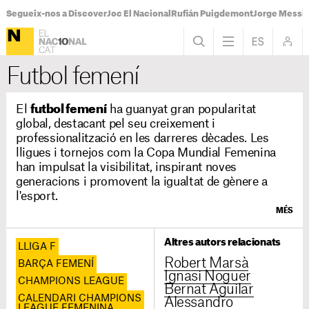
Segueix-nos a Discover
Joc El Nacional
Rufián Puigdemont
Jorge Messi
Futbol femení
El
futbol femení
ha guanyat gran popularitat
global, destacant pel seu creixement i
professionalització en les darreres dècades. Les
lligues i tornejos com la Copa Mundial Femenina
han impulsat la visibilitat, inspirant noves
generacions i promovent la igualtat de gènere a
l'esport.
MÉS
Altres autors relacionats
LLIGA F
Robert Marsà
BARÇA FEMENÍ
Ignasi Noguer
CHAMPIONS LEAGUE
Bernat Aguilar
CALENDARI CHAMPIONS
Alessandro
LEAGUE FEMENINA