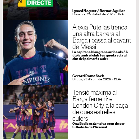
Ignasi Noguer
/
Bernat Aguilar
Dissabte, 25 d'abril de 2026 - 16:45
Alexia Putellas trenca
una altra barrera al
Barça i passa al davant
de Messi
La capitana blaugrana arriba als 36
títols amb el club i es queda sola al
cim del palmarès culer
Gerard Romañach
Dijous, 23 d'abril de 2026 - 19:47
Tensió màxima al
Barça femení: el
London City, a la caça
de dues estrelles
culers
Ona Batlle està molt a prop de ser
futbolista de l'Arsenal