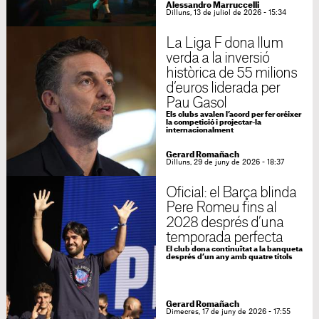
Alessandro Marruccelli
Dilluns, 13 de juliol de 2026 - 15:34
La Liga F dona llum
verda a la inversió
històrica de 55 milions
d’euros liderada per
Pau Gasol
Els clubs avalen l’acord per fer créixer
la competició i projectar-la
internacionalment
Gerard Romañach
Dilluns, 29 de juny de 2026 - 18:37
Oficial: el Barça blinda
Pere Romeu fins al
2028 després d’una
temporada perfecta
El club dona continuïtat a la banqueta
després d’un any amb quatre títols
Gerard Romañach
Dimecres, 17 de juny de 2026 - 17:55