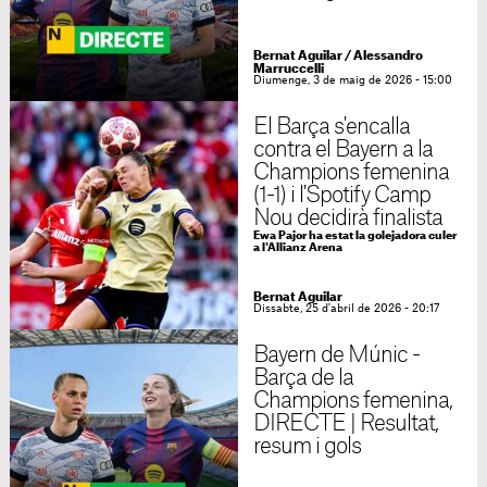
Bernat Aguilar
/
Alessandro
Marruccelli
Diumenge, 3 de maig de 2026 - 15:00
El Barça s'encalla
contra el Bayern a la
Champions femenina
(1-1) i l'Spotify Camp
Nou decidirà finalista
Ewa Pajor ha estat la golejadora culer
a l'Allianz Arena
Bernat Aguilar
Dissabte, 25 d'abril de 2026 - 20:17
Bayern de Múnic -
Barça de la
Champions femenina,
DIRECTE | Resultat,
resum i gols