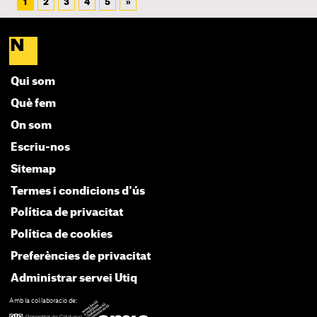
1
2
3
4
5
»
Qui som
Què fem
On som
Escriu-nos
Sitemap
Termes i condicions d'ús
Política de privacitat
Política de cookies
Preferències de privacitat
Administrar servei Utiq
Amb la col·laboració de: