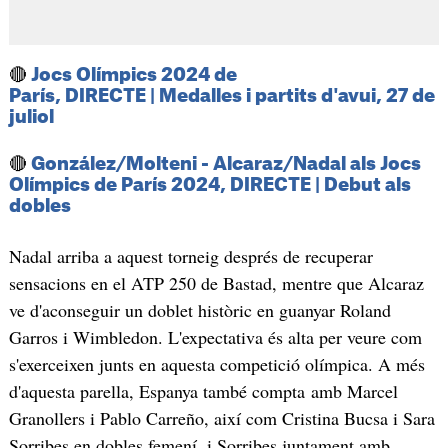
🔴
Jocs Olímpics 2024 de
París, DIRECTE | Medalles i partits d'avui, 27 de
juliol
🔴
González/Molteni - Alcaraz/Nadal als Jocs
Olímpics de París 2024, DIRECTE | Debut als
dobles
Nadal arriba a aquest torneig després de recuperar
sensacions en el ATP 250 de Bastad, mentre que Alcaraz
ve d'aconseguir un doblet històric en guanyar Roland
Garros i Wimbledon. L'expectativa és alta per veure com
s'exerceixen junts en aquesta competició olímpica. A més
d'aquesta parella, Espanya també compta amb Marcel
Granollers i Pablo Carreño, així com Cristina Bucsa i Sara
Sorribes en dobles femení, i Sorribes juntament amb