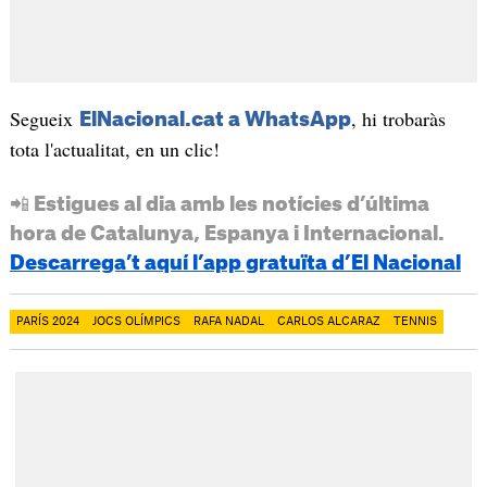
Segueix
, hi trobaràs
ElNacional.cat a WhatsApp
tota l'actualitat, en un clic!
📲 Estigues al dia amb les notícies d’última
hora de Catalunya, Espanya i Internacional.
Descarrega’t aquí l’app gratuïta d’El Nacional
PARÍS 2024
JOCS OLÍMPICS
RAFA NADAL
CARLOS ALCARAZ
TENNIS