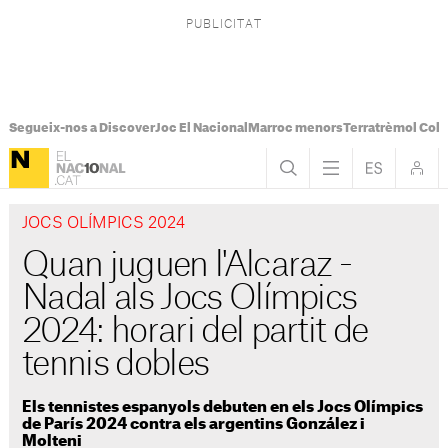
Segueix-nos a Discover
Joc El Nacional
Marroc menors
Terratrèmol Col
JOCS OLÍMPICS 2024
Quan juguen l'Alcaraz -
Nadal als Jocs Olímpics
2024: horari del partit de
tennis dobles
Els tennistes espanyols debuten en els Jocs Olímpics
de París 2024 contra els argentins González i
Molteni