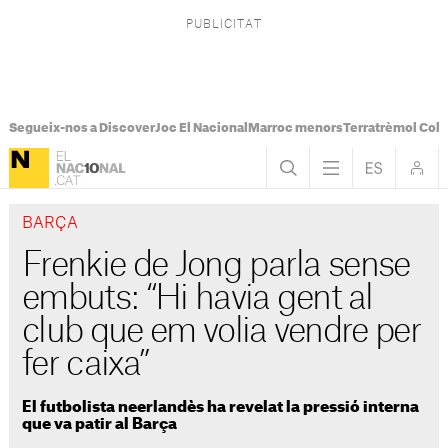
Segueix-nos a Discover
Joc El Nacional
Marroc menors
Terratrèmol Col
BARÇA
Frenkie de Jong parla sense
embuts: “Hi havia gent al
club que em volia vendre per
fer caixa”
El futbolista neerlandès ha revelat la pressió interna
que va patir al Barça