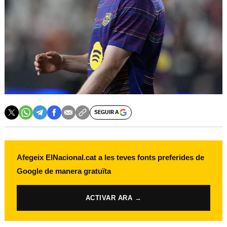
SEGUIR A
Afegeix ElNacional.cat a les teves fonts preferides de
Google de manera gratuïta
ACTIVAR ARA →