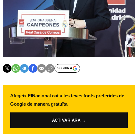
SEGUIR A
Afegeix ElNacional.cat a les teves fonts preferides de
Google de manera gratuïta
ACTIVAR ARA →