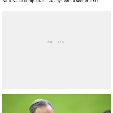
Rafa Nadal compleix els 20 anys com a soci el 2031.