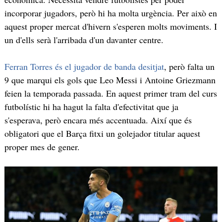
incorporar jugadors, però hi ha molta urgència. Per això en
aquest proper mercat d'hivern s'esperen molts moviments. I
un d'ells serà l'arribada d'un davanter centre.
Ferran Torres és el jugador de banda desitjat
, però falta un
9 que marqui els gols que Leo Messi i Antoine Griezmann
feien la temporada passada. En aquest primer tram del curs
futbolístic hi ha hagut la falta d'efectivitat que ja
s'esperava, però encara més accentuada. Així que és
obligatori que el Barça fitxi un golejador titular aquest
proper mes de gener.