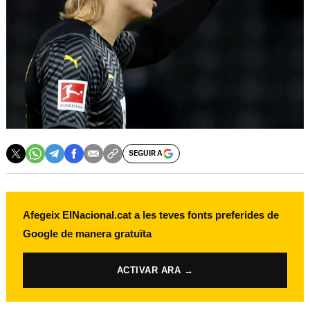
SEGUIR A
Afegeix ElNacional.cat a les teves fonts preferides de
Google de manera gratuïta
ACTIVAR ARA →