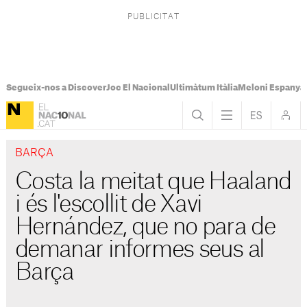
Segueix-nos a Discover
Joc El Nacional
Ultimàtum Itàlia
Meloni Espanya
BARÇA
Costa la meitat que Haaland
i és l'escollit de Xavi
Hernández, que no para de
demanar informes seus al
Barça