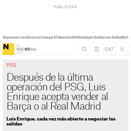
Síguenos en Discover
Juego El Nacional
Ultimátum Gobierno Italia
Melon
PSG
Después de la última
operación del PSG, Luis
Enrique acepta vender al
Barça o al Real Madrid
Luis Enrique, cada vez más abierto a negociar las
salidas