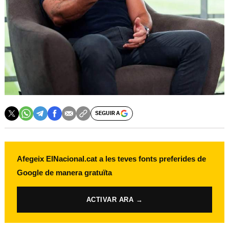
SEGUIR A
Afegeix ElNacional.cat a les teves fonts preferides de
Google de manera gratuïta
ACTIVAR ARA →