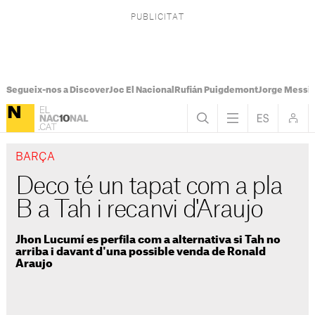
Segueix-nos a Discover
Joc El Nacional
Rufián Puigdemont
Jorge Messi
BARÇA
Deco té un tapat com a pla
B a Tah i recanvi d'Araujo
Jhon Lucumí es perfila com a alternativa si Tah no
arriba i davant d'una possible venda de Ronald
Araujo