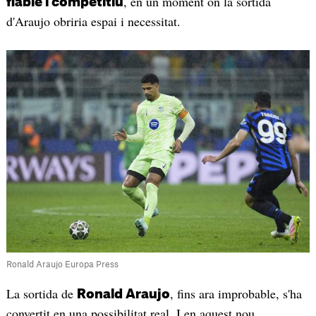
, en un moment on la sortida
fiable i competitiu
d'Araujo obriria espai i necessitat.
Ronald Araujo Europa Press
La sortida de
, fins ara improbable, s'ha
Ronald Araujo
convertit en una possibilitat real. I en aquest nou