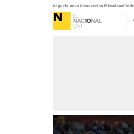
Segueix-nos a Discover
Joc El Nacional
Rodr