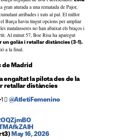
na gran aturada a una rematada de Pajor,
mulant arribades i xuts al pal. El millor
uè el Barça havia tingut opcions per ampliar
 les matalasseres no han abaixat els braços i
rtit. Al minut 57, Boe Risa ha aparegut
un golàs i retallar distàncies (3-1).
 a la final.
ic de Madrid
a engaltat la pilota des de la
er retallar distàncies
-1⃣
@AtletiFemenino
xROQZjmBO
ETMAfkZAIH
rt3)
May 16, 2026