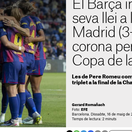
El Barça 
seva llei a 
Madrid (3-1
corona per
Copa de l
Les de Pere Romeu compl
triplet a la final de la 
Gerard Romañach
Foto:
EFE
Barcelona. Dissabte, 16 de maig de 
Temps de lectura: 2 minuts