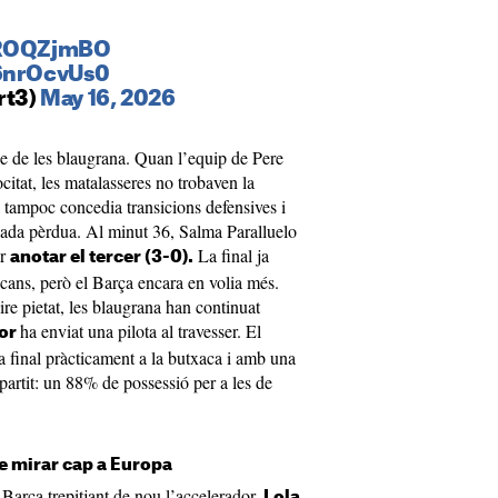
xROQZjmBO
I6nrOcvUs0
rt3)
May 16, 2026
ge de les blaugrana. Quan l’equip de Pere
tat, les matalasseres no trobaven la
 tampoc concedia transicions defensives i
ada pèrdua. Al minut 36, Salma Paralluelo
er
La final ja
anotar el tercer (3-0).
cans, però el Barça encara en volia més.
ire pietat, les blaugrana han continuat
ha enviat una pilota al travesser. El
jor
a final pràcticament a la butxaca i amb una
partit: un 88% de possessió per a les de
e mirar cap a Europa
Barça trepitjant de nou l’accelerador.
Lola