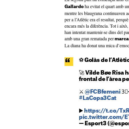
ha evitat el quart amb u
Gallardo
mentre les blaugrana continuaven acu
per a l’Atlètic era el resultat, perq
encara més la diferència. Tot i això,
han intentat mantenir-se dins del pa
amb una gran rematada per
marcar 
La diana ha donat una mica d’emoció
⚽️ Golàs de l’Atlèt
🚀 Vilde Bøe Risa h
frontal de l’àrea p
⚔️
@FCBfemeni
3⃣
#LaCopa3Cat
▶️
https://t.co/T
pic.twitter.com/
— Esport3 (@espo