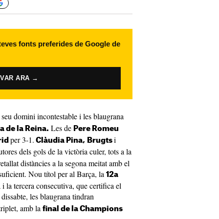
 teves fonts preferides de Google de
IVAR ARA →
 seu domini incontestable i les blaugrana
Les de
 de la Reina.
Pere Romeu
per 3-1.
i
rid
Clàudia Pina,
Brugts
tores dels gols de la victòria culer, tots a la
etallat distàncies a la segona meitat amb el
uficient. Nou títol per al Barça, la
12a
i la tercera consecutiva, que certifica el
 dissabte, les blaugrana tindran
triplet, amb la
final de la Champions