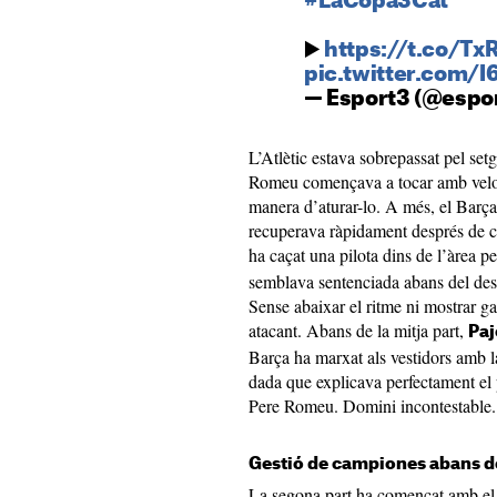
#LaCopa3Cat
▶️
https://t.co/T
pic.twitter.com/
— Esport3 (@espo
L’Atlètic estava sobrepassat pel set
Romeu començava a tocar amb veloci
manera d’aturar-lo. A més, el Barça
recuperava ràpidament després de c
ha caçat una pilota dins de l’àrea p
semblava sentenciada abans del des
Sense abaixar el ritme ni mostrar ga
atacant. Abans de la mitja part,
Pa
Barça ha marxat als vestidors amb l
dada que explicava perfectament el 
Pere Romeu. Domini incontestable.
Gestió de campiones abans d
La segona part ha començat amb el 