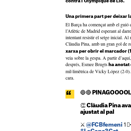
contra l’Olympique de Lió.
Una primera part per deixar l
El Barça ha començat amb el guió e
l’Atlètic de Madrid esperant al darre
intentant resistir el setge inicial. A
Clàudia Pina, amb un gran gol de r
xarxa per obrir el marcador (
veia sobre la gespa. A partir d’aquí
després, Esmee Brugts
ha anotat
mil·limètrica de Vicky López (2-0). 
cara.
🔵🔴 PINAGOOOO
👏 Clàudia Pina av
ajustat al pal
⚔️
@FCBfemeni
1⃣