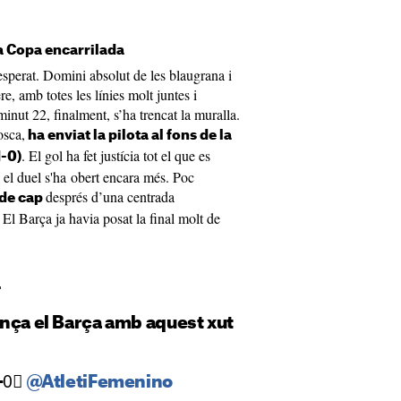
a Copa encarrilada
sperat. Domini absolut de les blaugrana i
re, amb totes les línies molt juntes i
l minut 22, finalment, s’ha trencat la muralla.
osca,
ha enviat la pilota al fons de la
. El gol ha fet justícia tot el que es
1-0)
, el duel s'ha obert encara més. Poc
després d’una centrada
 de cap
El Barça ja havia posat la final molt de
L
ança el Barça amb aquest xut
-0⃣
@AtletiFemenino