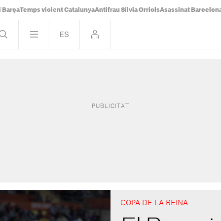
i Barça
Temps violent Catalunya
Antifrau Sílvia Orriols
Asassinat Barcelon
COPA DE LA REINA