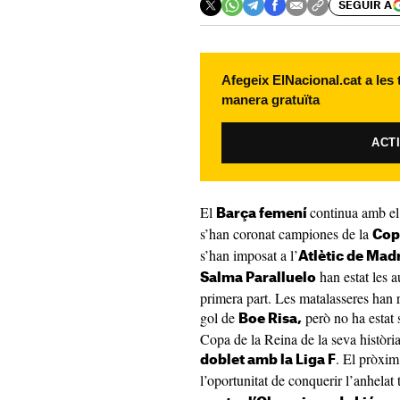
SEGUIR A
Afegeix ElNacional.cat a les
manera gratuïta
ACT
El
continua amb el
Barça femení
s’han coronat campiones de la
Copa
s’han imposat a l’
Atlètic de Mad
han estat les au
Salma Paralluelo
primera part. Les matalasseres han r
gol de
però no ha estat s
Boe Risa,
Copa de la Reina de la seva història 
. El pròxim
doblet amb la Liga F
l’oportunitat de conquerir l’anhelat 