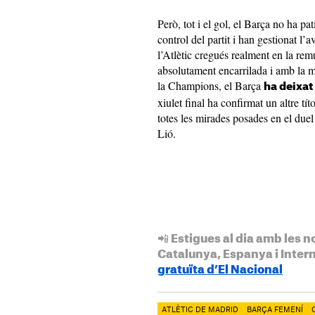
Però, tot i el gol, el Barça no ha pa
control del partit i han gestionat l
l’Atlètic cregués realment en la rem
absolutament encarrilada i amb la m
la Champions, el Barça
ha deixat
xiulet final ha confirmat un altre títo
totes les mirades posades en el due
Lió.
📲 Estigues al dia amb les n
Catalunya, Espanya i Inter
gratuïta d’El Nacional
ATLÈTIC DE MADRID
BARÇA FEMENÍ