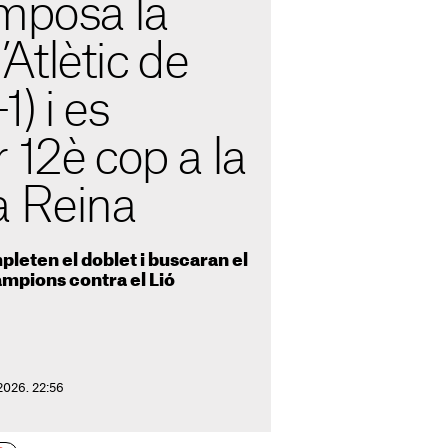
imposa la
l’Atlètic de
) i es
 12è cop a la
a Reina
eten el doblet i buscaran el
Champions contra el Lió
2026. 22:56