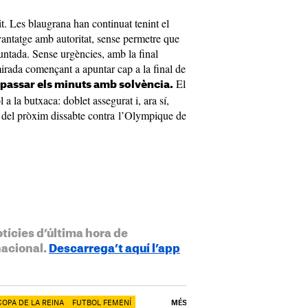
tit. Les blaugrana han continuat tenint el
’avantatge amb autoritat, sense permetre que
untada. Sense urgències, amb la final
irada començant a apuntar cap a la final de
El
 passar els minuts amb solvència.
l a la butxaca: doblet assegurat i, ara sí,
l del pròxim dissabte contra l’Olympique de
otícies d’última hora de
nacional.
Descarrega’t aquí l’app
COPA DE LA REINA
FUTBOL FEMENÍ
MÉS