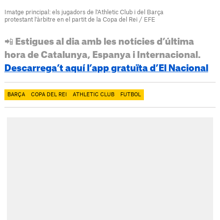
Imatge principal: els jugadors de l'Athletic Club i del Barça
protestant l'àrbitre en el partit de la Copa del Rei / EFE
📲 Estigues al dia amb les notícies d’última
hora de Catalunya, Espanya i Internacional.
Descarrega’t aquí l’app gratuïta d’El Nacional
BARÇA
COPA DEL REI
ATHLETIC CLUB
FUTBOL