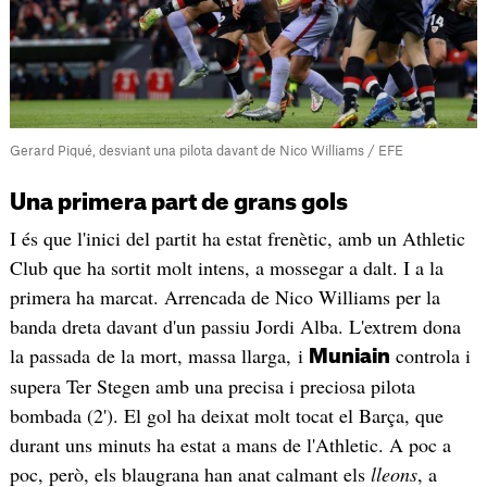
Gerard Piqué, desviant una pilota davant de Nico Williams / EFE
Una primera part de grans gols
I és que l'inici del partit ha estat frenètic, amb un Athletic
Club que ha sortit molt intens, a mossegar a dalt. I a la
primera ha marcat. Arrencada de Nico Williams per la
banda dreta davant d'un passiu Jordi Alba. L'extrem dona
la passada de la mort, massa llarga, i
controla i
Muniain
supera Ter Stegen amb una precisa i preciosa pilota
bombada (2'). El gol ha deixat molt tocat el Barça, que
durant uns minuts ha estat a mans de l'Athletic. A poc a
poc, però, els blaugrana han anat calmant els
lleons
, a