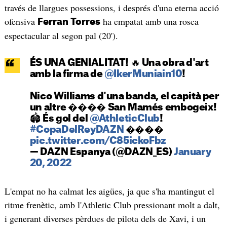
través de llargues possessions, i després d'una eterna acció
ofensiva
ha empatat amb una rosca
Ferran Torres
espectacular al segon pal (20').
ÉS UNA GENIALITAT! 🔥 Una obra d'art
amb la firma de
@IkerMuniain10
!
Nico Williams d'una banda, el capità per
un altre ���� San Mamés embogeix!
🏟️ És gol del
@AthleticClub
!
#CopaDelReyDAZN
����
pic.twitter.com/C85ickoFbz
— DAZN Espanya (@DAZN_ES)
January
20, 2022
L'empat no ha calmat les aigües, ja que s'ha mantingut el
ritme frenètic, amb l'Athletic Club pressionant molt a dalt,
i generant diverses pèrdues de pilota dels de Xavi, i un