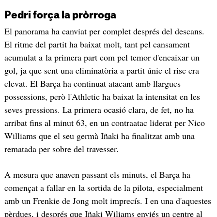
Pedri força la pròrroga
El panorama ha canviat per complet després del descans.
El ritme del partit ha baixat molt, tant pel cansament
acumulat a la primera part com pel temor d'encaixar un
gol, ja que sent una eliminatòria a partit únic el risc era
elevat. El Barça ha continuat atacant amb llargues
possessions, però l'Athletic ha baixat la intensitat en les
seves pressions. La primera ocasió clara, de fet, no ha
arribat fins al minut 63, en un contraatac liderat per Nico
Williams que el seu germà Iñaki ha finalitzat amb una
rematada per sobre del travesser.
A mesura que anaven passant els minuts, el Barça ha
començat a fallar en la sortida de la pilota, especialment
amb un Frenkie de Jong molt imprecís. I en una d'aquestes
pèrdues, i després que Iñaki Wiliams enviés un centre al