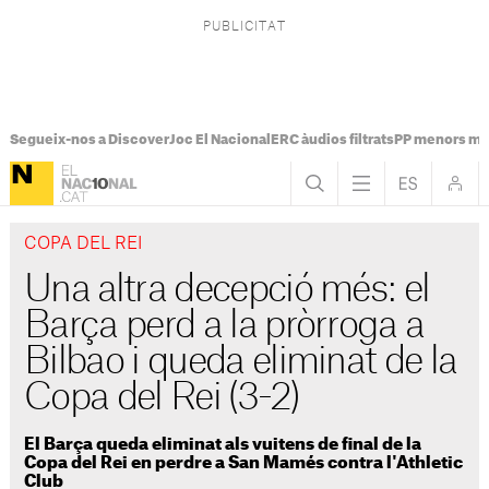
Segueix-nos a Discover
Joc El Nacional
ERC àudios filtrats
PP menors mi
COPA DEL REI
Una altra decepció més: el
Barça perd a la pròrroga a
Bilbao i queda eliminat de la
Copa del Rei (3-2)
El Barça queda eliminat als vuitens de final de la
Copa del Rei en perdre a San Mamés contra l'Athletic
Club