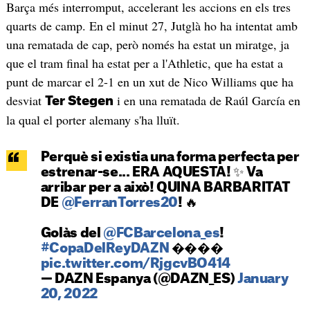
Barça més interromput, accelerant les accions en els tres
quarts de camp. En el minut 27, Jutglà ho ha intentat amb
una rematada de cap, però només ha estat un miratge, ja
que el tram final ha estat per a l'Athletic, que ha estat a
punt de marcar el 2-1 en un xut de Nico Williams que ha
desviat
i en una rematada de Raúl García en
Ter Stegen
la qual el porter alemany s'ha lluït.
Perquè si existia una forma perfecta per
estrenar-se... ERA AQUESTA! ✨ Va
arribar per a això! QUINA BARBARITAT
DE
@FerranTorres20
! 🔥
Golàs del
@FCBarcelona_es
!
#CopaDelReyDAZN
����
pic.twitter.com/RjgcvBO414
— DAZN Espanya (@DAZN_ES)
January
20, 2022