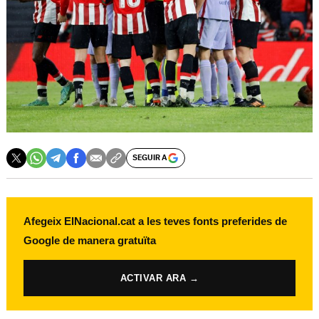
SEGUIR A
Afegeix ElNacional.cat a les teves fonts preferides de
Google de manera gratuïta
ACTIVAR ARA →