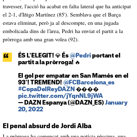
travesser, l'acció ha acabat en falta lateral que ha anticipat
el 2-1, d'Iñigo Martínez (85'). Semblava que el Barça
estava eliminat, però ja al descompte, en una jugada
embolicada dins de l'àrea, Pedri ha enviat el partit a la
pròrroga amb una gran volea (92).
ÉS L'ELEGIT! 💎 És
@Pedri
portant el
partit a la pròrroga! 🔥
El gol per empatar en San Mamés en el
93'! TREMEND!
@FCBarcelona_es
#CopaDelReyDAZN
����
pic.twitter.com/jYqnNL9jWA
— DAZN Espanya (@DAZN_ES)
January
20, 2022
El penal absurd de Jordi Alba
La pròrroga ha començat amb una notícia pèssima, una