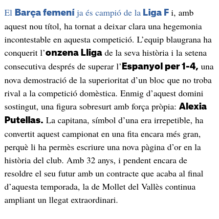
El
ja és campió de la
i, amb
Barça femení
Liga F
aquest nou títol, ha tornat a deixar clara una hegemonia
incontestable en aquesta competició. L’equip blaugrana ha
conquerit l’
de la seva història i la setena
onzena Lliga
consecutiva després de superar l’
una
Espanyol per 1-4,
nova demostració de la superioritat d’un bloc que no troba
rival a la competició domèstica. Enmig d’aquest domini
sostingut, una figura sobresurt amb força pròpia:
Alexia
La capitana, símbol d’una era irrepetible, ha
Putellas.
convertit aquest campionat en una fita encara més gran,
perquè li ha permès escriure una nova pàgina d’or en la
història del club. Amb 32 anys, i pendent encara de
resoldre el seu futur amb un contracte que acaba al final
d’aquesta temporada, la de Mollet del Vallès continua
ampliant un llegat extraordinari.