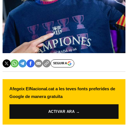
SEGUIR A
Afegeix ElNacional.cat a les teves fonts preferides de
Google de manera gratuïta
ACTIVAR ARA →