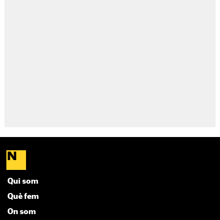
Qui som
Què fem
On som