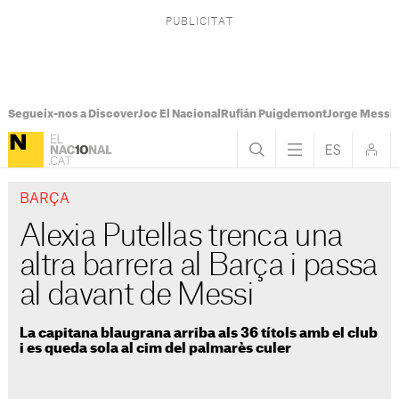
Segueix-nos a Discover
Joc El Nacional
Rufián Puigdemont
Jorge Messi
BARÇA
Alexia Putellas trenca una
altra barrera al Barça i passa
al davant de Messi
La capitana blaugrana arriba als 36 títols amb el club
i es queda sola al cim del palmarès culer