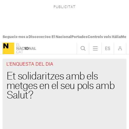
Segueix-nos a Discover
Joc El Nacional
Portades
Controls vols Itàlia
Mes
L'ENQUESTA DEL DIA
Et solidaritzes amb els
metges en el seu pols amb
Salut?