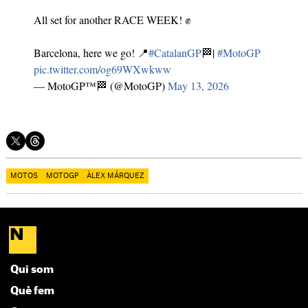
All set for another RACE WEEK! ✊
Barcelona, here we go! 📍
#CatalanGP
🏁|
#MotoGP
pic.twitter.com/og69WXwkww
— MotoGP™🏁 (@MotoGP)
May 13, 2026
MOTOS
MOTOGP
ÀLEX MÁRQUEZ
Qui som
Què fem