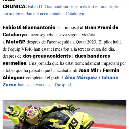
Fabio Di Giannantonio és el més fort en una triple
CRÒNICA:
cursa tremendament accidentada a Catalunya
s'ha imposat al
Fabio Di Giannantonio
Gran Premi de
i aconsegueix la seva segona victòria
Catalunya
a
després de l'aconseguida a Qatar 2023. El pilot italià
MotoGP
de l'equip VR46 han estat el més fort a la tercera cursa del dia,
després de
i
dos greus accidents
dues banderes
. Una jornada que ha estat tremendament impactant per
vermelles
a tot el que ha passat i que ha acabat amb
i
Joan Mir
Fermín
completant el podi.
I
i
Aldeguer
Àlex Márquez
Johann
han estat evacuats a l'hospital
.
Zarco