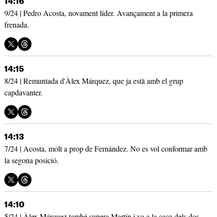
14:16
9/24 | Pedro Acosta, novament líder. Avançament a la primera
frenada.
14:15
8/24 | Remuntada d'Àlex Márquez, que ja està amb el grup
capdavanter.
14:13
7/24 | Acosta, molt a prop de Fernández. No es vol conformar amb
la segona posició.
14:10
5/24 | Àlex Márquez també supera Martín i va a la caça dels dos