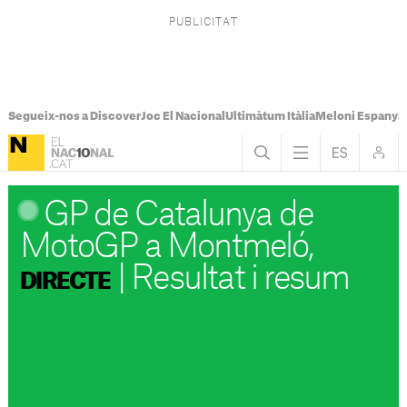
Segueix-nos a Discover
Joc El Nacional
Ultimàtum Itàlia
Meloni Espanya
GP de Catalunya de
MotoGP a Montmeló,
|
Resultat i resum
DIRECTE