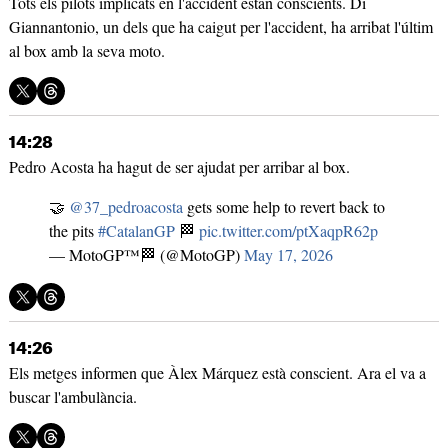
Tots els pilots implicats en l'accident estan conscients. Di
Giannantonio, un dels que ha caigut per l'accident, ha arribat l'últim
al box amb la seva moto.
14:28
Pedro Acosta ha hagut de ser ajudat per arribar al box.
🤝
@37_pedroacosta
gets some help to revert back to
the pits
#CatalanGP
🏁
pic.twitter.com/ptXaqpR62p
— MotoGP™🏁 (@MotoGP)
May 17, 2026
14:26
Els metges informen que Àlex Márquez està conscient. Ara el va a
buscar l'ambulància.