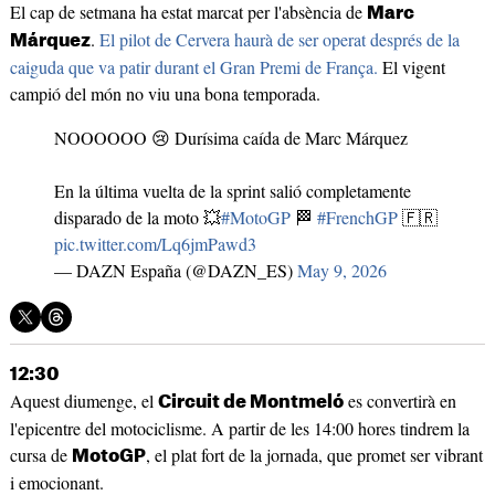
El cap de setmana ha estat marcat per l'absència de
Marc
.
El pilot de Cervera haurà de ser operat després de la
Márquez
caiguda que va patir durant el Gran Premi de França.
El vigent
campió del món no viu una bona temporada.
NOOOOOO 😢 Durísima caída de Marc Márquez
En la última vuelta de la sprint salió completamente
disparado de la moto 💥
#MotoGP
🏁
#FrenchGP
🇫🇷
pic.twitter.com/Lq6jmPawd3
— DAZN España (@DAZN_ES)
May 9, 2026
12:30
Aquest diumenge, el
es convertirà en
Circuit de Montmeló
l'epicentre del motociclisme. A partir de les 14:00 hores tindrem la
cursa de
, el plat fort de la jornada, que promet ser vibrant
MotoGP
i emocionant.