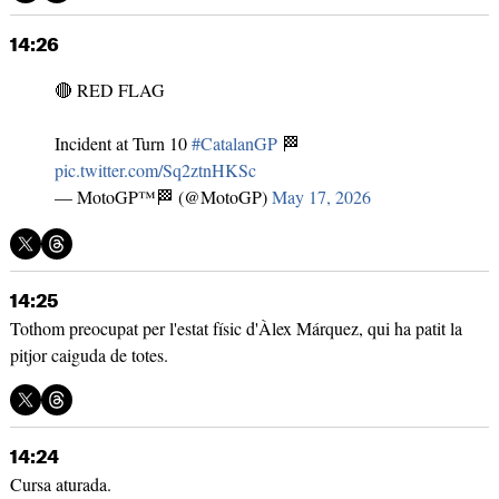
14:26
🔴 RED FLAG
Incident at Turn 10
#CatalanGP
🏁
pic.twitter.com/Sq2ztnHKSc
— MotoGP™🏁 (@MotoGP)
May 17, 2026
14:25
Tothom preocupat per l'estat físic d'Àlex Márquez, qui ha patit la
pitjor caiguda de totes.
14:24
Cursa aturada.