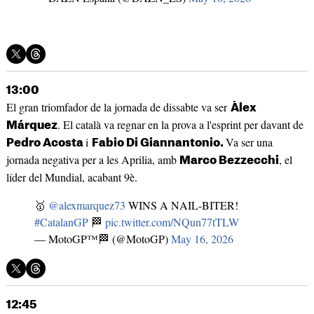
13:00
El gran triomfador de la jornada de dissabte va ser
Àlex
. El català va regnar en la prova a l'esprint per davant de
Márquez
i
Va ser una
Pedro Acosta
Fabio Di Giannantonio.
jornada negativa per a les Aprilia, amb
, el
Marco Bezzecchi
líder del Mundial, acabant 9è.
🥇
@alexmarquez73
WINS A NAIL-BITER!
#CatalanGP
🏁
pic.twitter.com/NQun77tTLW
— MotoGP™🏁 (@MotoGP)
May 16, 2026
12:45