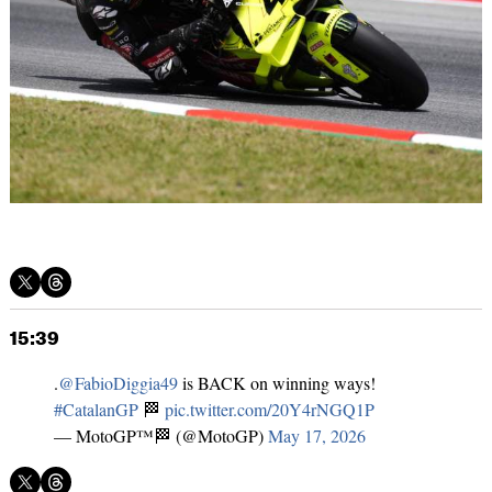
15:39
.
@FabioDiggia49
is BACK on winning ways!
#CatalanGP
🏁
pic.twitter.com/20Y4rNGQ1P
— MotoGP™🏁 (@MotoGP)
May 17, 2026