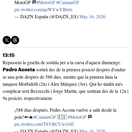
MotoGP 🏁
#MotoGP
#CatalanGP
pic.twitter.com/qnWYwYBtrm
— DAZN España (@DAZN_ES)
May 16, 2026
13:15
Repassem la graella de sortida per a la cursa d'aquest diumenge.
sortirà des de la primera posició després d'endur-
Pedro Acosta
se una pole després de 588 dies, mentre que la primera línia la
tanquen Morbidelli (2n) i Àlex Márquez (3er). Qui ho tindrà més
complicat serà Bezzecchi i Jorge Martin, que sortiran des de la 12a i
9a posició, respectivament.
¡588 días después, Pedro Acosta vuelve a salir desde la
pole!🦈🔥
#CatalanGP
🇪🇸
#MotoGP
🏁
pic.twitter.com/T8VBCUwG6E
— DAZN España (@DAZN_ES)
May 16, 2026