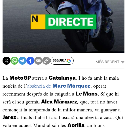
SEGUIR A
MÉS RECENT
La
aterra a
. I ho fa amb la mala
MotoGP
Catalunya
notícia de l’
absència de
, operat
Marc Márquez
recentment després de la caiguda a
Sí que hi
Le Mans.
serà el seu germà
que, tot i no haver
, Àlex Márquez,
començat la temporada de la millor manera, va guanyar a
a finals d’abril i ara buscarà una alegria a casa. Qui
Jerez
vola en aquest Mundial són les
, amb uns
Aprilia