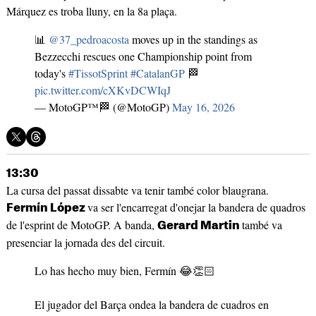
Márquez es troba lluny, en la 8a plaça.
📊
@37_pedroacosta
moves up in the standings as
Bezzecchi rescues one Championship point from
today's
#TissotSprint
#CatalanGP
🏁
pic.twitter.com/cXKvDCWIqJ
— MotoGP™🏁 (@MotoGP)
May 16, 2026
13:30
La cursa del passat dissabte va tenir també color blaugrana.
va ser l'encarregat d'onejar la bandera de quadros
Fermín López
de l'esprint de MotoGP. A banda,
també va
Gerard Martin
presenciar la jornada des del circuit.
Lo has hecho muy bien, Fermín 😂👏🏻
El jugador del Barça ondea la bandera de cuadros en