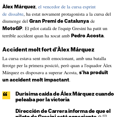
,
el vencedor de la cursa esprint
Àlex Márquez
de dissabte
, ha estat novament protagonista a la cursa del
diumenge del
de
Gran Premi de Catalunya
. El pilot català de l'equip Gresini ha patit un
MotoGP
terrible accident quan ha xocat amb
.
Pedro Acosta
Accident molt fort d'Àlex Márquez
La cursa estava sent molt emocionant, amb una batalla
ferotge per la primera posició, però quan a l'equador Àlex
Márquez es disposava a superar Acosta,
s'ha produït
.
un accident molt impactant
Durísima caída de Álex Márquez cuando
peleaba por la victoria
Dirección de Carrera informa de que el