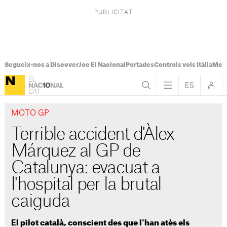
Segueix-nos a Discover
Joc El Nacional
Portades
Controls vols Itàlia
Mes
MOTO GP
Terrible accident d'Àlex
Márquez al GP de
Catalunya: evacuat a
l'hospital per la brutal
caiguda
El pilot català, conscient des que l'han atès els