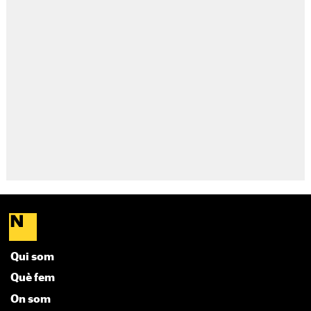
Qui som
Què fem
On som