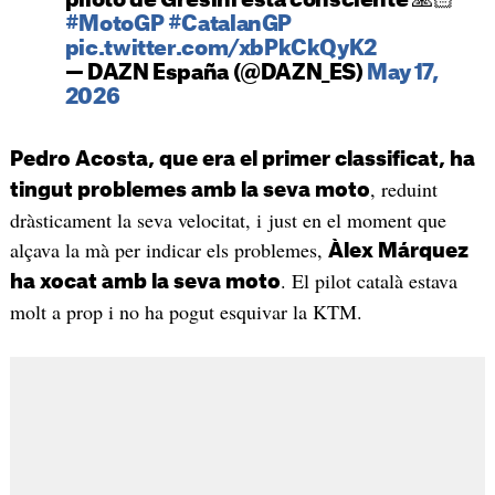
piloto de Gresini está consciente 🙏🏻
#MotoGP
#CatalanGP
pic.twitter.com/xbPkCkQyK2
— DAZN España (@DAZN_ES)
May 17,
2026
Pedro Acosta, que era el primer classificat, ha
, reduint
tingut problemes amb la seva moto
dràsticament la seva velocitat, i just en el moment que
alçava la mà per indicar els problemes,
Àlex Márquez
. El pilot català estava
ha xocat amb la seva moto
molt a prop i no ha pogut esquivar la KTM.