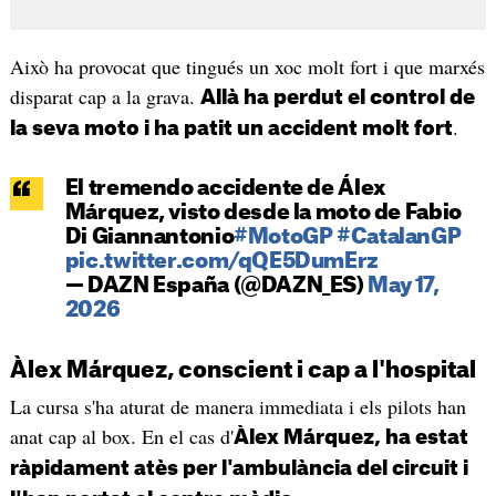
Això ha provocat que tingués un xoc molt fort i que marxés
disparat cap a la grava.
Allà ha perdut el control de
.
la seva moto i ha patit un accident molt fort
El tremendo accidente de Álex
Márquez, visto desde la moto de Fabio
Di Giannantonio
#MotoGP
#CatalanGP
pic.twitter.com/qQE5DumErz
— DAZN España (@DAZN_ES)
May 17,
2026
Àlex Márquez, conscient i cap a l'hospital
La cursa s'ha aturat de manera immediata i els pilots han
anat cap al box. En el cas d'
Àlex Márquez, ha estat
ràpidament atès per l'ambulància del circuit i