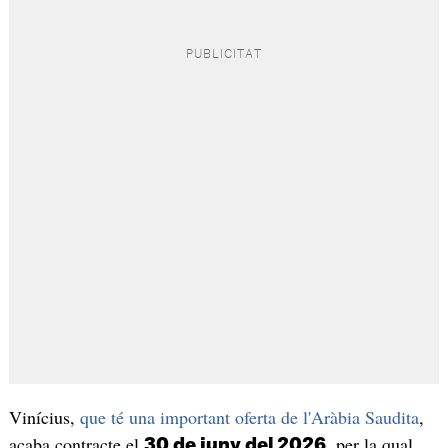
Vinícius,
que té una important oferta de l'Aràbia Saudita
,
acaba contracte el
, per la qual
30 de juny del 2026