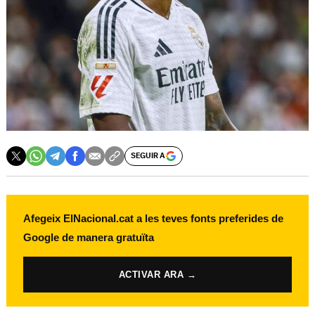
SEGUIR A
Afegeix ElNacional.cat a les teves fonts preferides de
Google de manera gratuïta
ACTIVAR ARA →