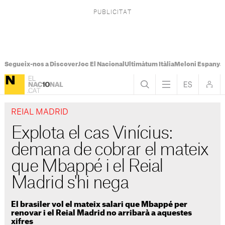
Segueix-nos a Discover
Joc El Nacional
Ultimàtum Itàlia
Meloni Espanya
REIAL MADRID
Explota el cas Vinícius:
demana de cobrar el mateix
que Mbappé i el Reial
Madrid s'hi nega
El brasiler vol el mateix salari que Mbappé per
renovar i el Reial Madrid no arribarà a aquestes
xifres