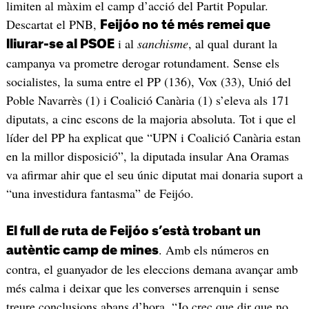
limiten al màxim el camp d’acció del Partit Popular.
Descartat el PNB,
Feijóo no té més remei que
i al
sanchisme
, al qual durant la
lliurar-se al PSOE
campanya va prometre derogar rotundament. Sense els
socialistes, la suma entre el PP (136), Vox (33), Unió del
Poble Navarrès (1) i Coalició Canària (1) s’eleva als 171
diputats, a cinc escons de la majoria absoluta. Tot i que el
líder del PP ha explicat que “UPN i Coalició Canària estan
en la millor disposició”, la diputada insular Ana Oramas
va afirmar ahir que el seu únic diputat mai donaria suport a
“una investidura fantasma” de Feijóo.
El full de ruta de Feijóo s’està trobant un
. Amb els números en
autèntic camp de mines
contra, el guanyador de les eleccions demana avançar amb
més calma i deixar que les converses arrenquin i sense
treure conclusions abans d’hora. “Jo crec que dir que no