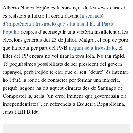
Alberto Núñez Feijóo està convençut de les seves cartes i
es resisteix afluixar la corda davant
la sensació
d’impotència i frustració que s’ha instal·lat al Partit
Popular
després d’aconseguir una victòria insuficient a les
eleccions generals del 23 de juliol. Malgrat el cop de porta
que ha rebut per part del PNB
negant-se a investir-lo
, el
líder del PP encara no vol tirar la tovallola. No tan ràpid.
Té poquíssimes possibilitats de ser president del govern
espanyol, però Feijóo té clar que el seu “deure” és intentar-
ho i farà la ronda de contactes per formar una majoria,
perquè, segons ha dit aquest dimarts des de Santiago de
Compostel·la, seria “un error immens que governessin els
independentistes”, en referència a Esquerra Republicana,
Junts i EH Bildu.