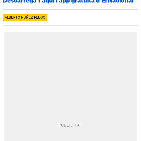
Descarrega’t aquí l’app gratuïta d’El Nacional
ALBERTO NÚÑEZ FEIJOO