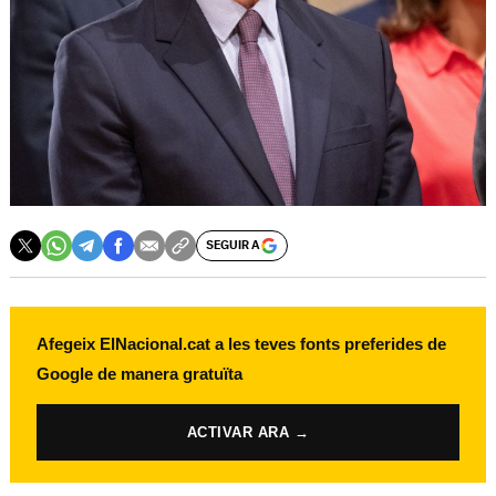
SEGUIR A
Afegeix ElNacional.cat a les teves fonts preferides de
Google de manera gratuïta
ACTIVAR ARA →