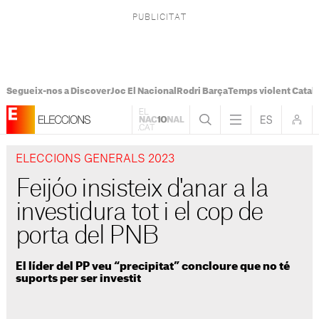
Segueix-nos a Discover
Joc El Nacional
Rodri Barça
Temps violent Catal
ELECCIONS GENERALS 2023
Feijóo insisteix d'anar a la
investidura tot i el cop de
porta del PNB
El líder del PP veu “precipitat” concloure que no té
suports per ser investit