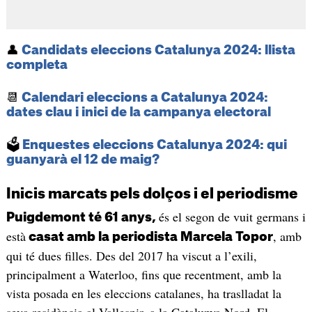
👤
Candidats eleccions Catalunya 2024: llista
completa
📆
Calendari eleccions a Catalunya 2024:
dates clau i inici de la campanya electoral
🗳️
Enquestes eleccions Catalunya 2024: qui
guanyarà el 12 de maig?
Inicis marcats pels dolços i el periodisme
és el segon de vuit germans i
Puigdemont té 61 anys,
està
, amb
casat amb la periodista Marcela Topor
qui té dues filles. Des del 2017 ha viscut a l’exili,
principalment a Waterloo, fins que recentment, amb la
vista posada en les eleccions catalanes, ha traslladat la
seva residència al Vallespir, a la Catalunya Nord. El