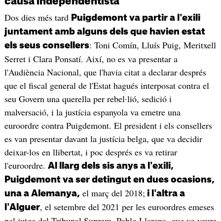
causa independentista
Dos dies més tard
Puigdemont va partir a l'exili
juntament amb alguns dels que havien estat
: Toni Comín, Lluís Puig, Meritxell
els seus consellers
Serret i Clara Ponsatí. Així, no es va presentar a
l'Audiència Nacional, que l'havia citat a declarar després
que el fiscal general de l'Estat hagués interposat contra el
seu Govern una querella per rebel·lió, sedició i
malversació, i la justícia espanyola va emetre una
euroordre contra Puigdemont. El president i els consellers
es van presentar davant la justícia belga, que va decidir
deixar-los en llibertat, i poc després es va retirar
l'euroordre.
Al llarg dels sis anys a l'exili,
Puigdemont va ser detingut en dues ocasions,
el març del 2018;
una a Alemanya,
i l'altra a
, el setembre del 2021 per les euroordres emeses
l'Alguer
pel jutge del Tribunal Suprem, Pablo Llarena, que va veure