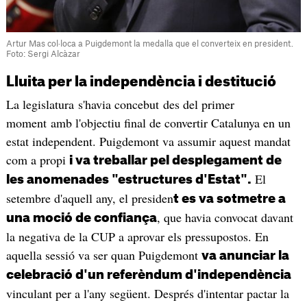
Artur Mas col·loca a Puigdemont la medalla que el converteix en president.
Foto: Sergi Alcàzar
Lluita per la independència i destitució
La legislatura s'havia concebut des del primer
moment amb l'objectiu final de convertir Catalunya en un
estat independent. Puigdemont va assumir aquest mandat
com a propi
i va treballar pel desplegament de
El
les anomenades "estructures d'Estat".
setembre d'aquell any, el presiden
t es va sotmetre a
, que havia convocat davant
una moció de confiança
la negativa de la CUP a aprovar els pressupostos. En
aquella sessió va ser quan Puigdemont
va anunciar la
celebració d'un referèndum d'independència
vinculant per a l'any següent. Després d'intentar pactar la