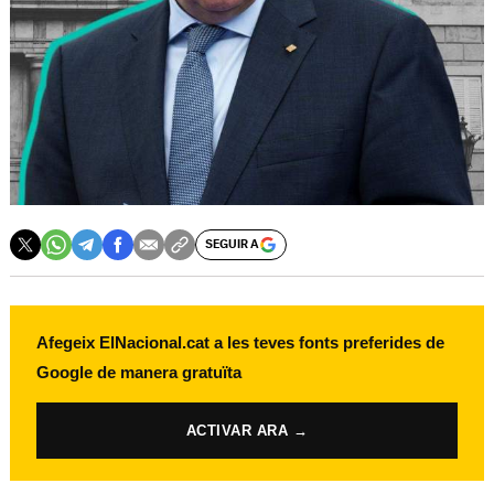
SEGUIR A
Afegeix ElNacional.cat a les teves fonts preferides de
Google de manera gratuïta
ACTIVAR ARA →