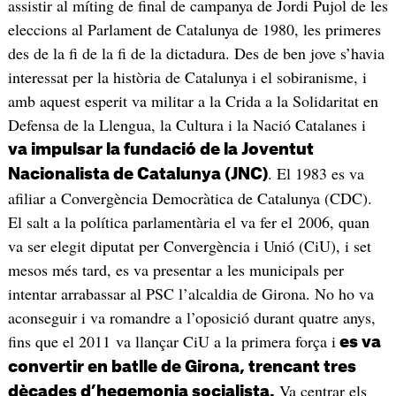
assistir al míting de final de campanya de Jordi Pujol de les
eleccions al Parlament de Catalunya de 1980, les primeres
des de la fi de la fi de la dictadura. Des de ben jove s’havia
interessat per la història de Catalunya i el sobiranisme, i
amb aquest esperit va militar a la Crida a la Solidaritat en
Defensa de la Llengua, la Cultura i la Nació Catalanes i
va impulsar la fundació de la Joventut
. El 1983 es va
Nacionalista de Catalunya (JNC)
afiliar a Convergència Democràtica de Catalunya (CDC).
El salt a la política parlamentària el va fer el 2006, quan
va ser elegit diputat per Convergència i Unió (CiU), i set
mesos més tard, es va presentar a les municipals per
intentar arrabassar al PSC l’alcaldia de Girona. No ho va
aconseguir i va romandre a l’oposició durant quatre anys,
fins que el 2011 va llançar CiU a la primera força i
es va
convertir en batlle de Girona, trencant tres
Va centrar els
dècades d’hegemonia socialista.