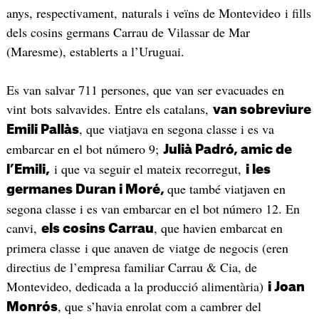
anys, respectivament, naturals i veïns de Montevideo i fills
dels cosins germans Carrau de Vilassar de Mar
(Maresme), establerts a l’Uruguai.
Es van salvar 711 persones, que van ser evacuades en
vint bots salvavides. Entre els catalans,
van sobreviure
, que viatjava en segona classe i es va
Emili Pallàs
embarcar en el bot número 9;
Julià Padró, amic de
i que va seguir el mateix recorregut,
l’Emili,
i les
que també viatjaven en
germanes Duran i Moré,
segona classe i es van embarcar en el bot número 12. En
canvi,
, que havien embarcat en
els cosins Carrau
primera classe i que anaven de viatge de negocis (eren
directius de l’empresa familiar Carrau & Cia, de
Montevideo, dedicada a la producció alimentària)
i Joan
, que s’havia enrolat com a cambrer del
Monrós