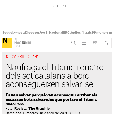
Segueix-nos a Discover
Joc El Nacional
ERC àudios filtrats
PP menors mi
15 D’ABRIL DE 1912
Naufraga el Titanic i quatre
dels set catalans a bord
aconsegueixen salvar-se
Es van salvar perquè van aconseguir arribar als
escassos bots salvavides que portava el Titanic
Marc Pons
Foto:
Revista 'The Graphic'
Barcelona. Dimecres, 15 d'abril de 2026. 00:00