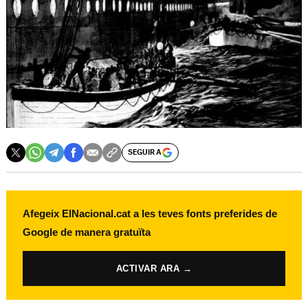
SEGUIR A
Afegeix ElNacional.cat a les teves fonts preferides de
Google de manera gratuïta
ACTIVAR ARA →