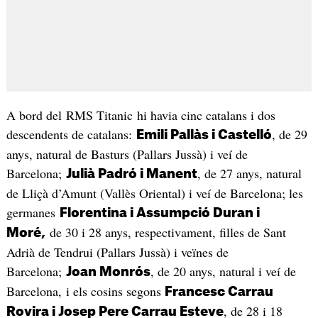
A bord del RMS Titanic hi havia cinc catalans i dos
descendents de catalans:
, de 29
Emili Pallàs i Castelló
anys, natural de Basturs (Pallars Jussà) i veí de
Barcelona;
, de 27 anys, natural
Julià Padró i Manent
de Lliçà d’Amunt (Vallès Oriental) i veí de Barcelona; les
germanes
Florentina i Assumpció Duran i
de 30 i 28 anys, respectivament, filles de Sant
Moré,
Adrià de Tendrui (Pallars Jussà) i veïnes de
Barcelona;
, de 20 anys, natural i veí de
Joan Monrós
Barcelona, i els cosins segons
Francesc Carrau
, de 28 i 18
Rovira i Josep Pere Carrau Esteve