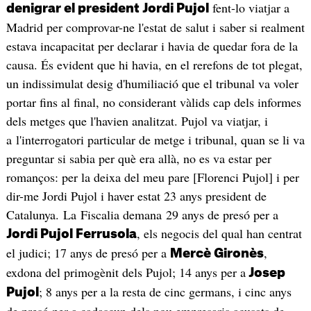
fent-lo viatjar a
denigrar el president Jordi Pujol
Madrid per comprovar-ne l'estat de salut i saber si realment
estava incapacitat per declarar i havia de quedar fora de la
causa. És evident que hi havia, en el rerefons de tot plegat,
un indissimulat desig d'humiliació que el tribunal va voler
portar fins al final, no considerant vàlids cap dels informes
dels metges que l'havien analitzat. Pujol va viatjar, i
a l'interrogatori particular de metge i tribunal, quan se li va
preguntar si sabia per què era allà, no es va estar per
romanços: per la deixa del meu pare [Florenci Pujol] i per
dir-me Jordi Pujol i haver estat 23 anys president de
Catalunya. La Fiscalia demana 29 anys de presó per a
, els negocis del qual han centrat
Jordi Pujol Ferrusola
el judici; 17 anys de presó per a
,
Mercè Gironès
exdona del primogènit dels Pujol; 14 anys per a
Josep
; 8 anys per a la resta de cinc germans, i cinc anys
Pujol
de presó per a cadascun dels nou empresaris acusats de