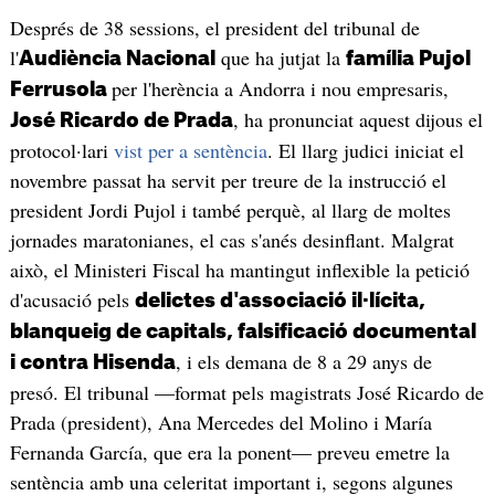
Després de 38 sessions, el president del tribunal de
l'
que ha jutjat la
Audiència Nacional
família Pujol
per l'herència a Andorra i nou empresaris,
Ferrusola
, ha pronunciat aquest dijous el
José Ricardo de Prada
protocol·lari
vist per a sentència
. El llarg judici iniciat el
novembre passat ha servit per treure de la instrucció el
president Jordi Pujol i també perquè, al llarg de moltes
jornades maratonianes, el cas s'anés desinflant. Malgrat
això, el Ministeri Fiscal ha mantingut inflexible la petició
d'acusació pels
delictes d'associació il·lícita,
blanqueig de capitals, falsificació documental
, i els demana de 8 a 29 anys de
i contra Hisenda
presó. El tribunal —format pels magistrats José Ricardo de
Prada (president), Ana Mercedes del Molino i María
Fernanda García, que era la ponent— preveu emetre la
sentència amb una celeritat important i, segons algunes