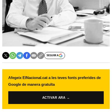
SEGUIR A
Afegeix ElNacional.cat a les teves fonts preferides de
Google de manera gratuïta
ACTIVAR ARA →