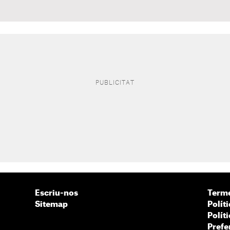
Escriu-nos
Terme
Sitemap
Políti
Polít
Prefe