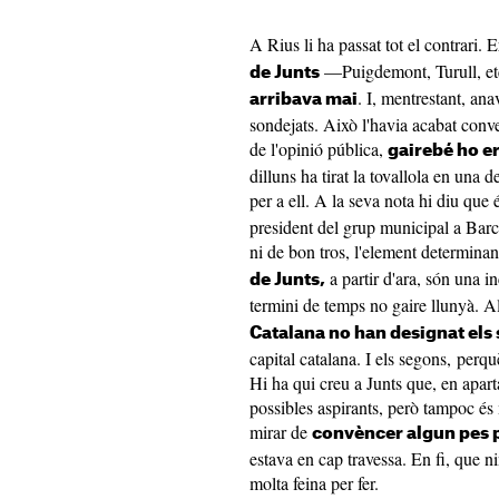
A Rius li ha passat tot el contrari. 
—Puigdemont, Turull, e
de Junts
. I, mentrestant, an
arribava mai
sondejats. Això l'havia acabat conve
de l'opinió pública,
gairebé ho e
dilluns ha tirat la tovallola en una 
per a ell. A la seva nota hi diu que 
president del grup municipal a Barce
ni de bon tros, l'element determinan
a partir d'ara, són una i
de Junts,
termini de temps no gaire llunyà. Al
Catalana no han designat els 
capital catalana. I els segons, perq
Hi ha qui creu a Junts que, en apar
possibles aspirants, però tampoc és
mirar de
convèncer algun pes 
estava en cap travessa. En fi, que 
molta feina per fer.