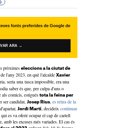
 teves fonts preferides de Google de
IVAR ARA →
 les pròximes
eleccions a la ciutat de
t de l'any 2023, en què l'alcalde
Xavier
òria, seria una tasca impossible, era una
odia saber és que, per culpa d'uns o
r als comicis, estigués
tota la feina per
er ser candidat,
,
es retira de la
Josep Rius
 d'apartar,
, decideix
continuar
Jordi Martí
a qui es va oferir ocupar el cap de cartell
re, amb les excuses més variades. El cas és
enfront dels 10 de Jaume