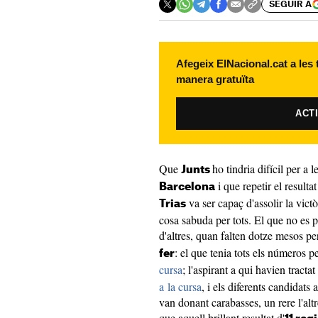
SEGUIR A
Afegeix ElNacional.cat a les
manera gratuïta
ACT
Que
ho tindria difícil per a
Junts
i que repetir el resulta
Barcelona
va ser capaç d'assolir la vict
Trias
cosa sabuda per tots. El que no es p
d'altres, quan falten dotze mesos pe
: el que tenia tots els números p
fer
cursa
; l'aspirant a qui havien tractat
a la cursa
, i els diferents candidats 
van donant carabasses, un rere l'alt
que aquell brillant resultat d'