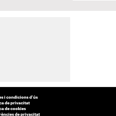
s i condicions d'ús
ca de privacitat
ica de cookies
rències de privacitat