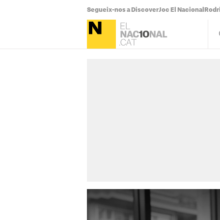
Segueix-nos a Discover
Joc El Nacional
Rodr