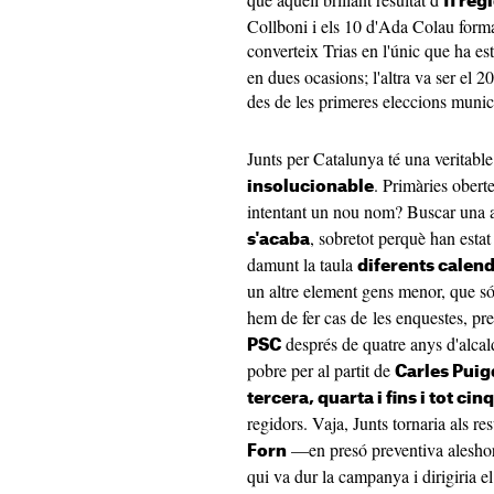
11 reg
Collboni i els 10 d'Ada Colau forma
converteix Trias en l'únic que ha es
en dues ocasions; l'altra va ser el 2
des de les primeres eleccions munic
Junts per Catalunya té una veritable
. Primàries ober
insolucionable
intentant un nou nom? Buscar una al
, sobretot perquè han estat
s'acaba
damunt la taula
diferents calend
un altre element gens menor, que s
hem de fer cas de les enquestes, p
després de quatre anys d'alca
PSC
pobre per al partit de
Carles Pui
tercera, quarta i fins i tot ci
regidors. Vaja, Junts tornaria als r
—en presó preventiva alesh
Forn
qui va dur la campanya i dirigiria e