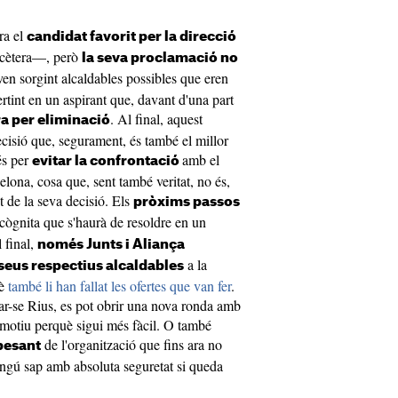
Era el
candidat favorit per la direcció
tcètera—, però
la seva proclamació no
aven sorgint alcaldables possibles que eren
rtint en un aspirant que, davant d'una part
. Al final, aquest
ra per eliminació
decisió que, segurament, és també el millor
és per
amb el
evitar la confrontació
lona, cosa que, sent també veritat, no és,
t de la seva decisió. Els
pròxims passos
ncògnita que s'haurà de resoldre en un
 final,
només Junts i Aliança
a la
seus respectius alcaldables
uè
també li han fallat les ofertes que van fer
.
tar-se Rius, es pot obrir una nova ronda amb
 motiu perquè sigui més fàcil. O també
de l'organització que fins ara no
pesant
ningú sap amb absoluta seguretat si queda