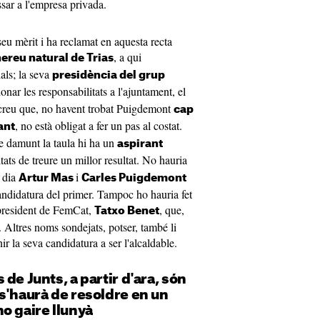
sar a l'empresa privada.
seu mèrit i ha reclamat en aquesta recta
, a qui
ereu natural de Trias
ls; la seva
presidència del grup
nar les responsabilitats a l'ajuntament, el
ue creu que, no havent trobat Puigdemont
cap
, no està obligat a fer un pas al costat.
ant
ue damunt la taula hi ha un
aspirant
ats de treure un millor resultat. No hauria
u dia
i
Artur Mas
Carles Puigdemont
candidatura del primer. Tampoc ho hauria fet
 president de FemCat,
, que,
Tatxo Benet
. Altres noms sondejats, potser, també li
r la seva candidatura a ser l'alcaldable.
de Junts, a partir d'ara, són
s'haurà de resoldre en un
o gaire llunyà