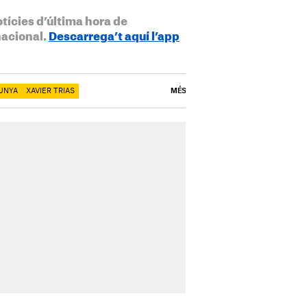
otícies d’última hora de
nacional.
Descarrega’t aquí l’app
UNYA
XAVIER TRIAS
MÉS