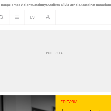
i Barça
Temps violent Catalunya
Antifrau Sílvia Orriols
Asassinat Barcelon
EDITORIAL