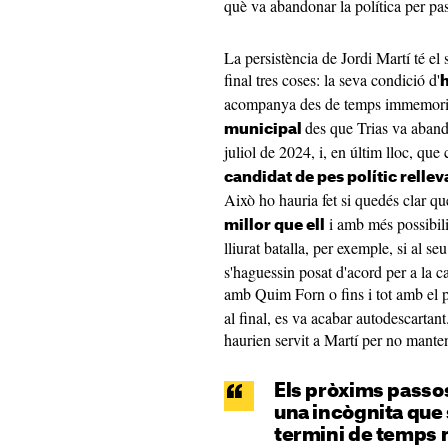
què va abandonar la política per pas
La persistència de Jordi Martí té el 
final tres coses: la seva condició d'
h
acompanya des de temps immemoria
des que Trias va abando
municipal
juliol de 2024, i, en últim lloc, q
candidat de pes polític rellev
Això ho hauria fet si quedés clar q
i amb més possibilit
millor que ell
lliurat batalla, per exemple, si al se
s'haguessin posat d'acord per a la 
amb Quim Forn o fins i tot amb el
al final, es va acabar autodescartant
haurien servit a Martí per no manteni
Els pròxims passos 
una incògnita que 
termini de temps n