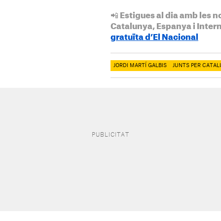
📲 Estigues al dia amb les n
Catalunya, Espanya i Inter
gratuïta d’El Nacional
JORDI MARTÍ GALBIS
JUNTS PER CATAL