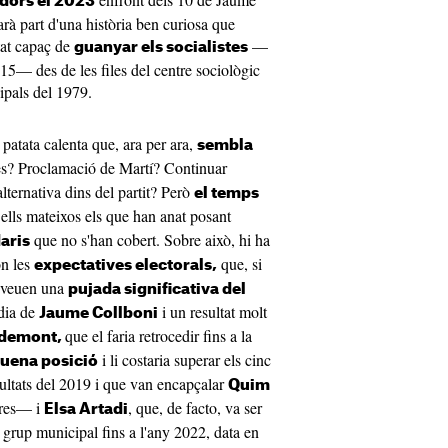
idors el 2023
rà part d'una història ben curiosa que
tat capaç de
—
guanyar els socialistes
015— des de les files del centre sociològic
ipals del 1979.
 patata calenta que, ara per ara,
sembla
tes? Proclamació de Martí? Continuar
ternativa dins del partit? Però
el temps
 ells mateixos els que han anat posant
que no s'han cobert. Sobre això, hi ha
aris
ón les
que, si
expectatives electorals,
reveuen una
pujada significativa del
ldia de
i un resultat molt
Jaume Collboni
que el faria retrocedir fins a la
gdemont,
i li costaria superar els cinc
nquena posició
esultats del 2019 i que van encapçalar
Quim
ores— i
, que, de facto, va ser
Elsa Artadi
l grup municipal fins a l'any 2022, data en