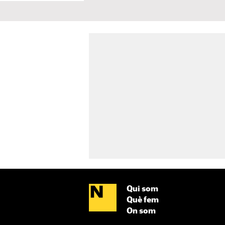
Qui som
Què fem
On som