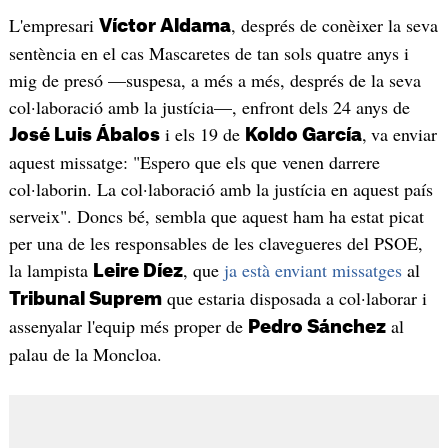
L'empresari
, després de conèixer la seva
Víctor Aldama
sentència en el cas Mascaretes de tan sols quatre anys i
mig de presó —suspesa, a més a més, després de la seva
col·laboració amb la justícia—, enfront dels 24 anys de
i els 19 de
,
va enviar
José Luis Ábalos
Koldo García
aquest missatge: "Espero que els que venen darrere
col·laborin. La col·laboració amb la justícia en aquest país
serveix". Doncs bé, sembla que aquest ham ha estat picat
per una de les responsables de les clavegueres del PSOE,
la lampista
, que
ja està enviant missatges
al
Leire Díez
que estaria disposada a col·laborar i
Tribunal Suprem
assenyalar l'equip més proper de
al
Pedro Sánchez
palau de la Moncloa.