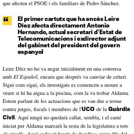
que afecten el PSOE i els familiars de Pedro Sánchez.
El primer cartutx que ha encès Leire
Díez afecta directament Antonio
Hernando, actual secretari d'Estat de
Telecomunicacions i exdirector adjunt
del gabinet del president del govern
espanyol
Leire Díez no ho va negar inicialment en una conversa
amb
El Español
, encara que després va canviar de criteri.
Sigui com sigui, els investigats es comencen a moure a
veure si hi ha aigua a la piscina, com la va trobar Aldama.
Estem parlant de les actuacions que es van dur a terme
contra jutges, fiscals i membres de l'
de la
UCO
Guàrdia
. Aquí ningú no quedarà callat, sembla, i el camí
Civil
iniciat per Aldama marcarà la resta de la legislatura a tots
els nivells. Aquí cadascú haurà de decidir a quina fila del