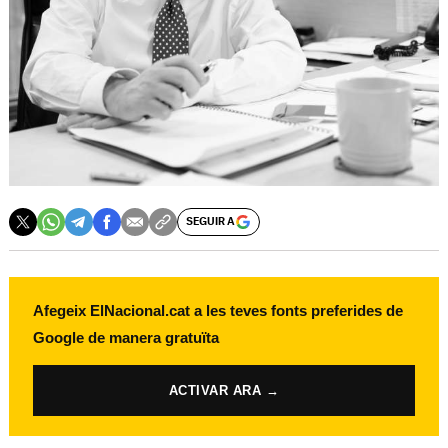
SEGUIR A
Afegeix ElNacional.cat a les teves fonts preferides de
Google de manera gratuïta
ACTIVAR ARA →