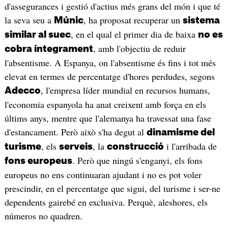
d'assegurances i gestió d'actius més grans del món i que té
la seva seu a
, ha proposat recuperar un
Múnic
sistema
, en el qual el primer dia de baixa
similar al suec
no es
, amb l'objectiu de reduir
cobra íntegrament
l'absentisme. A Espanya, on l'absentisme és fins i tot més
elevat en termes de percentatge d'hores perdudes, segons
, l'empresa líder mundial en recursos humans
,
Adecco
l'economia espanyola ha anat creixent amb força en els
últims anys, mentre que l'alemanya ha travessat una fase
d'estancament. Però això s'ha degut al
dinamisme del
, els
, la
i l'arribada de
turisme
serveis
construcció
. Però que ningú s'enganyi, els fons
fons europeus
europeus no ens continuaran ajudant i no es pot voler
prescindir, en el percentatge que sigui, del turisme i ser-ne
dependents gairebé en exclusiva. Perquè, aleshores, els
números no quadren.