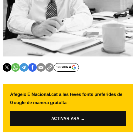
SEGUIR A
Afegeix ElNacional.cat a les teves fonts preferides de
Google de manera gratuïta
ACTIVAR ARA →