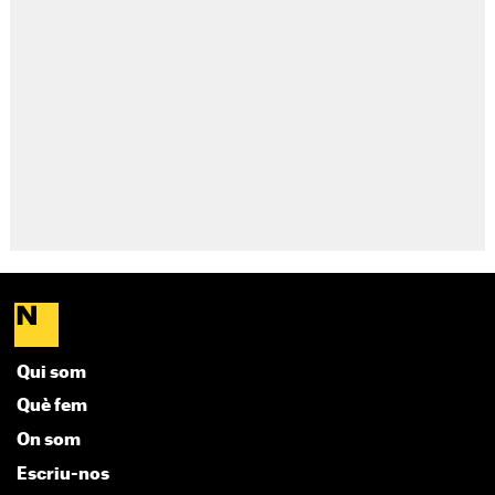
Qui som
Què fem
On som
Escriu-nos