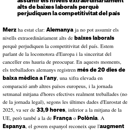
assumir els nivells extraordinàriament
alts de baixes laborals perquè
perjudiquen la competitivitat del país
ha estat clar:
ja no pot assumir els
Merz
Alemanya
nivells extraordinàriament alts de
baixes laborals
perquè perjudiquen la competitivitat del país. Estem
parlant de la locomotora d'Europa i la sinceritat del
canceller ens hauria de preocupar. En aquests moments,
els treballadors alemanys registren
més de 20 dies de
, una xifra elevada en
baixa mèdica a l'any
comparació amb altres països europeus, i la jornada
setmanal mitjana d'hores efectives realment treballades (no
de la jornada legal), segons les últimes dades d'Eurostat de
2025, va ser de
, inferior a la mitjana de la
33,9 hores
UE, però també a la de
o
. A
França
Polònia
, el govern espanyol reconeix que l'
Espanya
augment