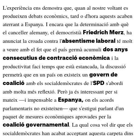
L'experiència ens demostra que, quan al nostre voltant es
produeixen debats econòmics, tard o d'hora aquests acaben
aterrant a Espanya. I encara que la determinació amb què
el canceller alemany, el democristià
, ha
Friedrich Merz
anunciat la croada contra l'
té molt
absentisme laboral
a veure amb el fet que el país germà acumuli
dos anys
i la
consecutius de contracció econòmica
productivitat faci temps que està estancada, la discussió
permetrà que en un país on existeix un
govern de
amb els socialdemòcrates de l'
s'abordi
coalició
SPD
amb molta més reflexió. Però ja és interessant per si
mateix —i impensable a
on els acords
Espanya,
parlamentaris no existeixen— que s'estigui parlant d'un
paquet de mesures econòmiques aprovades per la
. La qual cosa vol dir que els
coalició governamental
socialdemòcrates han acabat acceptant aquesta carpeta dins