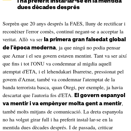
i ha preferit instal·lar-se en la mentida
dues dècades després
Sorprèn que 20 anys després la FAES, lluny de rectificar i
reconèixer l'error comès, continuï negant-se a acceptar la
veritat. Allò va ser
la primera gran falsedat global
, ja que ningú no podia pensar
de l'època moderna
que Aznar i el seu govern estaven mentint. Tant va ser així
que fins i tot l'ONU va condemnar al migdia aquell
atemptat d'ETA, i el lehendakari Ibarretxe, pressionat pel
govern d'Aznar, també va condemnar l'atemptat de la
banda terrorista basca, quan Otegi, per exemple, ja havia
descartat que l'autoria fos d'ETA.
El govern espanyol
,
va mentir i va empènyer molta gent a mentir
també molts mitjans de comunicació. La dreta espanyola
no ha volgut girar full i ha preferit instal·lar-se en la
mentida dues dècades després. I de passada, criticar