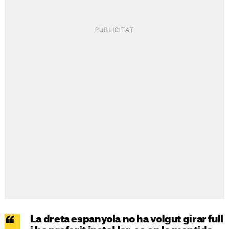
La dreta espanyola no ha volgut girar full