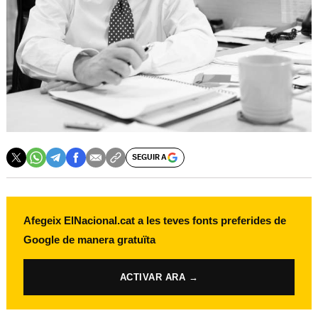
SEGUIR A
Afegeix ElNacional.cat a les teves fonts preferides de
Google de manera gratuïta
ACTIVAR ARA →