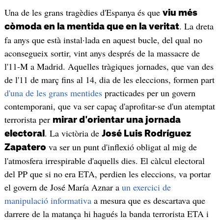
Una de les grans tragèdies d'Espanya és que
viu més
. La dreta
còmoda en la mentida que en la veritat
fa anys que està instal·lada en aquest bucle, del qual no
aconsegueix sortir, vint anys després de la massacre de
l'11-M a Madrid. Aquelles tràgiques jornades, que van des
de l'11 de març fins al 14, dia de les eleccions, formen part
d'una de les grans mentides
practicades per un govern
contemporani, que va ser capaç d'aprofitar-se d'un atemptat
terrorista per
mirar d'orientar una jornada
. La victòria de
electoral
José Luis Rodríguez
va ser un punt d'inflexió obligat al mig de
Zapatero
l'atmosfera irrespirable d'aquells dies. El càlcul electoral
del PP que si no era ETA, perdien les eleccions, va portar
el govern de José María Aznar a
un exercici de
manipulació informativa
a mesura que es descartava que
darrere de la matança hi hagués la banda terrorista ETA i